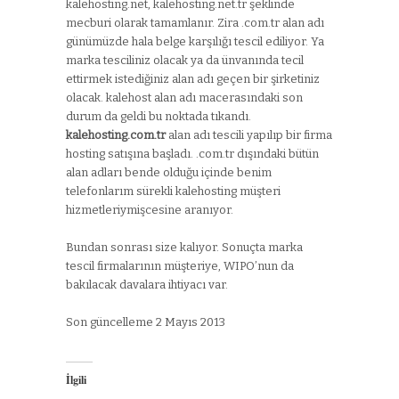
kalehosting.net, kalehosting.net.tr şeklinde
mecburi olarak tamamlanır. Zira .com.tr alan adı
günümüzde hala belge karşılığı tescil ediliyor. Ya
marka tesciliniz olacak ya da ünvanında tecil
ettirmek istediğiniz alan adı geçen bir şirketiniz
olacak. kalehost alan adı macerasındaki son
durum da geldi bu noktada tıkandı.
kalehosting.com.tr
alan adı tescili yapılıp bir firma
hosting satışına başladı. .com.tr dışındaki bütün
alan adları bende olduğu içinde benim
telefonlarım sürekli kalehosting müşteri
hizmetleriymişcesine aranıyor.
Bundan sonrası size kalıyor. Sonuçta marka
tescil firmalarının müşteriye, WIPO’nun da
bakılacak davalara ihtiyacı var.
Son güncelleme 2 Mayıs 2013
İlgili