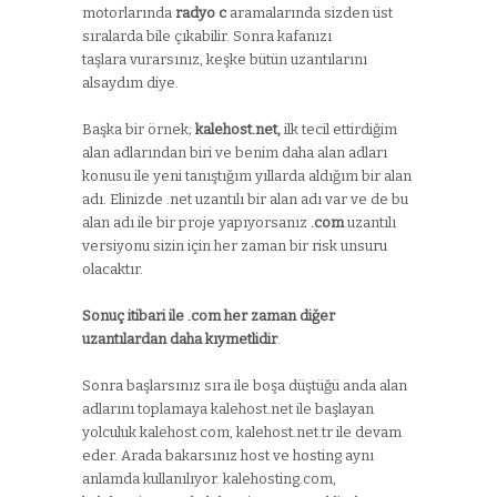
motorlarında
radyo c
aramalarında sizden üst
sıralarda bile çıkabilir. Sonra kafanızı
taşlara vurarsınız, keşke bütün uzantılarını
alsaydım diye.
Başka bir örnek;
kalehost.net,
ilk tecil ettirdiğim
alan adlarından biri ve benim daha alan adları
konusu ile yeni tanıştığım yıllarda aldığım bir alan
adı. Elinizde .net uzantılı bir alan adı var ve de bu
alan adı ile bir proje yapıyorsanız
.com
uzantılı
versiyonu sizin için her zaman bir risk unsuru
olacaktır.
Sonuç itibari ile .com her zaman diğer
uzantılardan daha kıymetlidir
.
Sonra başlarsınız sıra ile boşa düştüğü anda alan
adlarını toplamaya kalehost.net ile başlayan
yolculuk kalehost.com, kalehost.net.tr ile devam
eder. Arada bakarsınız host ve hosting aynı
anlamda kullanılıyor. kalehosting.com,