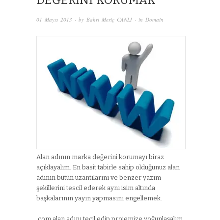
DEĞERINI KORUMAK
01 Mayıs 2013
· by
Bahri Meriç CANLI
· in
Domain
Alan adının marka değerini korumayı biraz
açıklayalım. En basit tabirle sahip olduğunuz alan
adının bütün uzantılarını ve benzer yazım
şekillerini tescil ederek aynı isim altında
başkalarının yayın yapmasını engellemek.
.com alan adını tecil edip projemize yoğunlaşalım