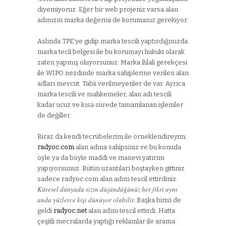
diyemiyoruz. Eğer bir web projeniz varsa alan
adınızın marka değerini de korumanız gerekiyor.
Aslında TPE’ye gidip marka tescili yaptırdığınızda
marka tecil belgesi ile bu korumayı hukuki olarak
zaten yapmış oluyorsunuz. Marka ihlali gerekçesi
ile WIPO nezdinde marka sahiplerine verilen alan
adları mevcut. Tabii verilmeyenler de var. Ayrıca
marka tescili ve mahkemeler, alan adı tescili
kadar ucuz ve kısa sürede tamamlanan işlemler
de değiller.
Biraz da kendi tecrübelerim ile örneklendireyim;
radyoc.com
alan adına sahipsiniz ve bu konuda
öyle ya da böyle maddi ve manevi yatırım
yapıyorsunuz. Bütün uzantıları boştayken gittiniz
sadece radyoc.com alan adını tescil ettirdiniz.
Küresel dünyada sizin düşündüğünüz her fikri aynı
anda yüzlerce kişi dünüyor olabilir.
Başka birisi de
geldi
radyoc.net
alan adını tescil ettirdi. Hatta
çeşitli mecralarda yaptığı reklamlar ile arama