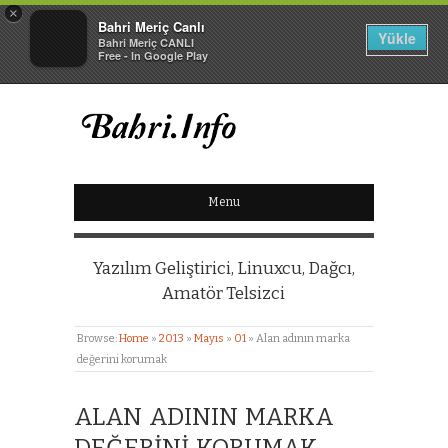
×
Bahri Meriç Canlı
Yükle
Bahri Meriç CANLI
Free - In Google Play
BAHRI MERIÇ CANLI
Menu
KIŞISEL WEB SITESI
Yazılım Geliştirici, Linuxcu, Dağcı,
Amatör Telsizci
Browse:
Home
»
2013
»
Mayıs
»
01
»
Alan adının marka
değerini korumak
ALAN ADININ MARKA