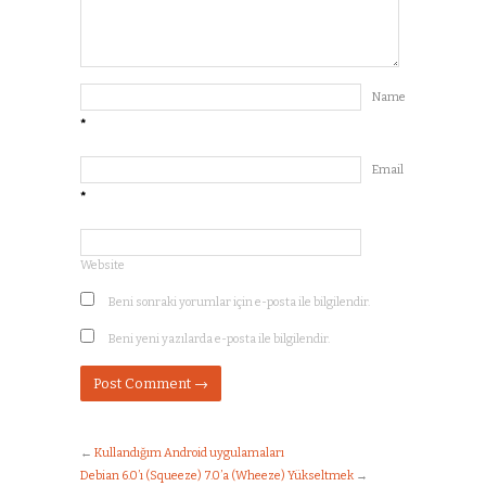
Name
*
Email
*
Website
Beni sonraki yorumlar için e-posta ile bilgilendir.
Beni yeni yazılarda e-posta ile bilgilendir.
←
Kullandığım Android uygulamaları
Debian 6.0’ı (Squeeze) 7.0’a (Wheeze) Yükseltmek
→