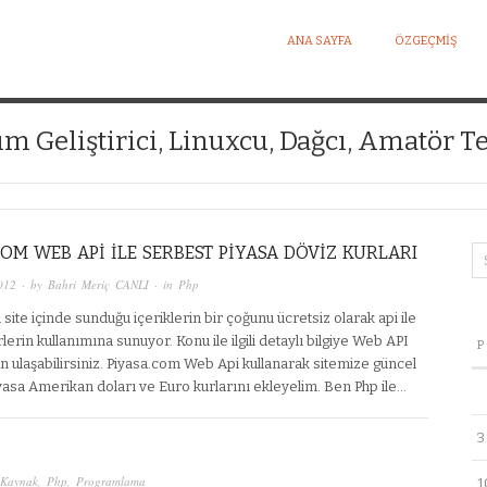
ANA SAYFA
ÖZGEÇMIŞ
I KIŞISEL WEB SITESI
ım Geliştirici, Linuxcu, Dağcı, Amatör Te
COM WEB API ILE SERBEST PIYASA DÖVIZ KURLARI
012
· by
Bahri Meriç CANLI
· in
Php
site içinde sunduğu içeriklerin bir çoğunu ücretsiz olarak api ile
rin kullanımına sunuyor. Konu ile ilgili detaylı bilgiye Web API
P
 ulaşabilirsiniz. Piyasa.com Web Api kullanarak sitemize güncel
yasa Amerikan doları ve Euro kurlarını ekleyelim. Ben Php ile…
3
 Kaynak
,
Php
,
Programlama
1