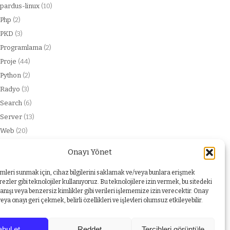
pardus-linux
(10)
Php
(2)
PKD
(3)
Programlama
(2)
Proje
(44)
Python
(2)
Radyo
(3)
Search
(6)
Server
(13)
Web
(20)
web service
(2)
Onayı Yönet
Windows
(1)
Yabancı dil
(1)
imleri sunmak için, cihaz bilgilerini saklamak ve/veya bunlara erişmek
ezler gibi teknolojiler kullanıyoruz. Bu teknolojilere izin vermek, bu sitedeki
nışı veya benzersiz kimlikler gibi verileri işlememize izin verecektir. Onay
a onayı geri çekmek, belirli özellikleri ve işlevleri olumsuz etkileyebilir.
bul et
Reddet
Tercihleri görüntüle