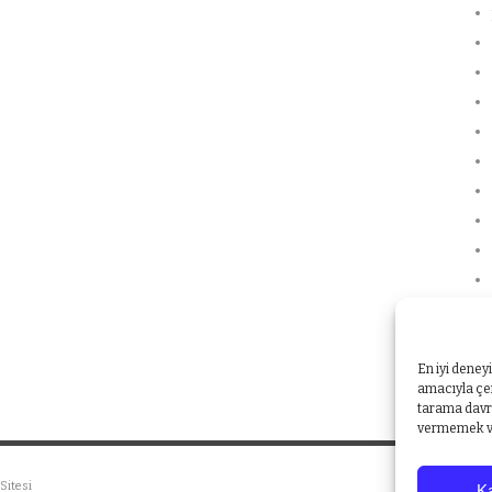
En iyi deney
amacıyla çer
tarama davra
vermemek vey
Sitesi
Ka