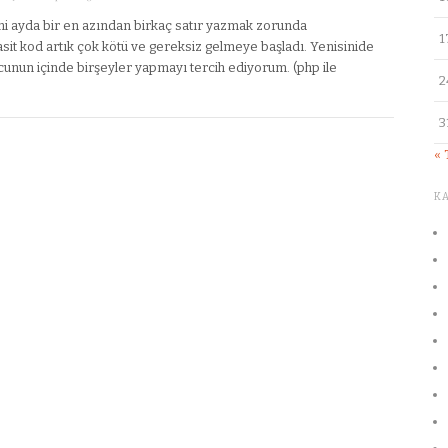
 ayda bir en azından birkaç satır yazmak zorunda
1
asit kod artık çok kötü ve gereksiz gelmeye başladı. Yenisinide
nun içinde birşeyler yapmayı tercih ediyorum. (php ile
2
3
«
K