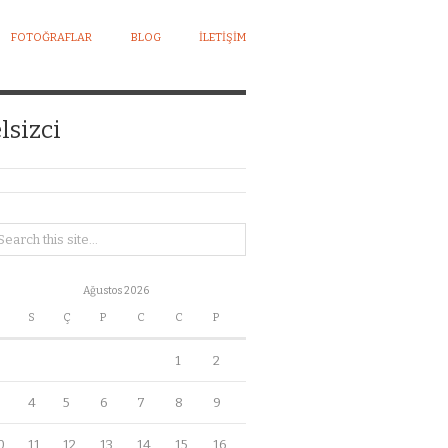
FOTOĞRAFLAR
BLOG
İLETIŞIM
lsizci
Ağustos 2026
S
Ç
P
C
C
P
1
2
4
5
6
7
8
9
0
11
12
13
14
15
16