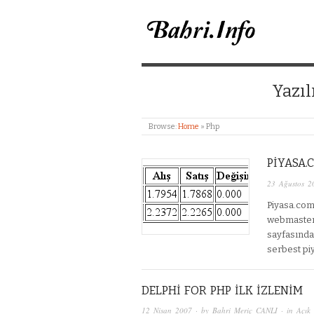
BAHRI MERIÇ CANL
Yazıl
Browse:
Home
»
Php
PIYASA.
23 Ağustos 2
Piyasa.com 
webmasterle
sayfasından
serbest pi
DELPHI FOR PHP ILK IZLENIM
12 Nisan 2007
· by
Bahri Meriç CANLI
· in
Açık