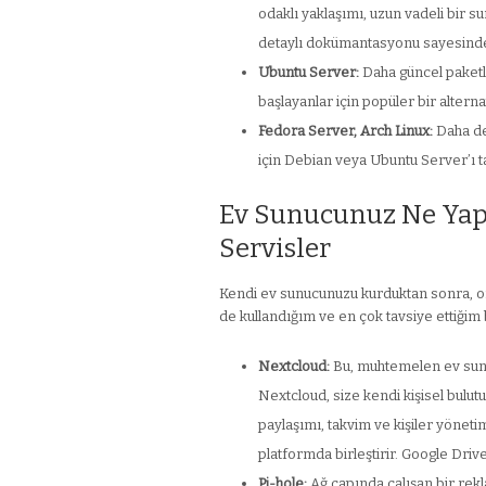
odaklı yaklaşımı, uzun vadeli bir s
detaylı dokümantasyonu sayesinde ih
Ubuntu Server:
Daha güncel paketle
başlayanlar için popüler bir altern
Fedora Server, Arch Linux:
Daha den
için Debian veya Ubuntu Server’ı 
Ev Sunucunuz Ne Yapa
Servisler
Kendi ev sunucunuzu kurduktan sonra, onu
de kullandığım ve en çok tavsiye ettiğim 
Nextcloud:
Bu, muhtemelen ev sunu
Nextcloud, size kendi kişisel bul
paylaşımı, takvim ve kişiler yönetim
platformda birleştirir. Google Driv
Pi-hole:
Ağ çapında çalışan bir rekla