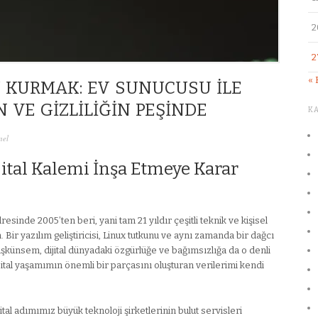
2
2
« 
 KURMAK: EV SUNUCUSU ILE
 VE GIZLILIĞIN PEŞINDE
K
nel
jital Kalemi İnşa Etmeye Karar
resinde 2005’ten beri, yani tam 21 yıldır çeşitli teknik ve kişisel
Bir yazılım geliştiricisi, Linux tutkunu ve aynı zamanda bir dağcı
künsem, dijital dünyadaki özgürlüğe ve bağımsızlığa da o denli
ital yaşamımın önemli bir parçasını oluşturan verilerimi kendi
l adımımız büyük teknoloji şirketlerinin bulut servisleri