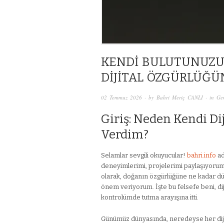
KENDI BULUTUNUZU
DIJITAL ÖZGÜRLÜĞÜN
02 Temmuz 2026
· by
Bahri Meriç CANLI
· in
Ge
Giriş: Neden Kendi Di
Verdim?
Selamlar sevgili okuyucular!
bahri.info
ad
deneyimlerimi, projelerimi paylaşıyorum. 
olarak, doğanın özgürlüğüne ne kadar düş
önem veriyorum. İşte bu felsefe beni, dij
kontrolümde tutma arayışına itti.
Günümüz dünyasında, neredeyse her dijita