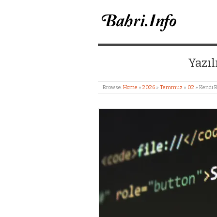
BAHRI MERIÇ CANL
Yazıl
Browse:
Home
»
2026
»
Temmuz
»
02
»
Kendi B