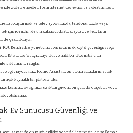
 ve izleyicileri engeller. Hem internet deneyiminizi iyileştirir hem
enizi oluşturmak ve televizyonunuzda, telefonunuzda veya
k için idealdir. Plex’in kullanıcı dostu arayüzü ve Jellyfin’in
i de çekici kılıyor.
n_RS):
Kendi şifre yöneticinizi barındırmak, dijital güvenliğiniz için
dir. Bitwarden’ın açık kaynaklı ve hafif bir alternatifi olan
nle saklamanızı sağlar.
i ile ilgileniyorsanız, Home Assistant tüm akıllı cihazlarınızı tek
n açık kaynaklı bir platformdur.
u kurarak, ev ağınıza uzaktan güvenli bir şekilde erişebilir veya
releyebilirsiniz.
k: Ev Sunucusu Güvenliği ve
i
k, aynı zamanda onun güvenliğini ve yedeklenmesini de sağlamak