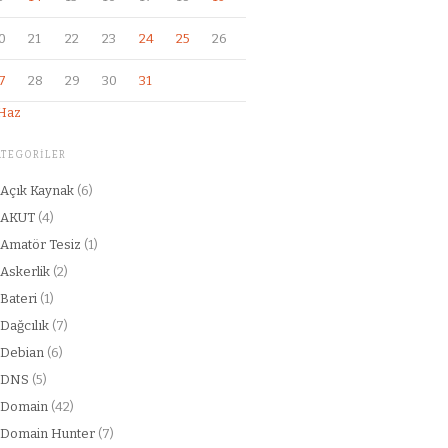
0
21
22
23
24
25
26
7
28
29
30
31
Haz
ATEGORILER
Açık Kaynak
(6)
AKUT
(4)
Amatör Tesiz
(1)
Askerlik
(2)
Bateri
(1)
Dağcılık
(7)
Debian
(6)
DNS
(5)
Domain
(42)
Domain Hunter
(7)