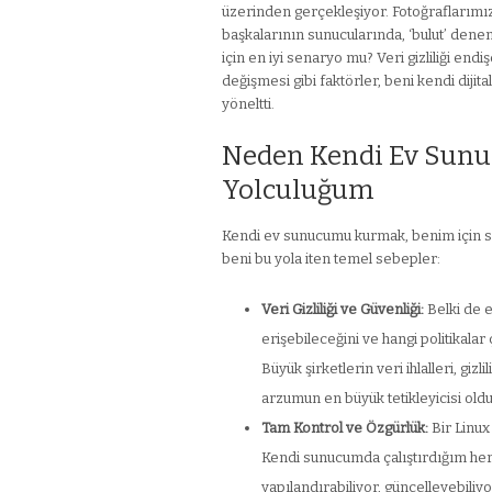
üzerinden gerçekleşiyor. Fotoğraflarımız,
başkalarının sunucularında, ‘bulut’ dene
için en iyi senaryo mu? Veri gizliliği end
değişmesi gibi faktörler, beni kendi diji
yöneltti.
Neden Kendi Ev Sunuc
Yolculuğum
Kendi ev sunucumu kurmak, benim için sad
beni bu yola iten temel sebepler:
Veri Gizliliği ve Güvenliği:
Belki de 
erişebileceğini ve hangi politikala
Büyük şirketlerin veri ihlalleri, giz
arzumun en büyük tetikleyicisi oldu
Tam Kontrol ve Özgürlük:
Bir Linux
Kendi sunucumda çalıştırdığım her 
yapılandırabiliyor, güncelleyebiliy