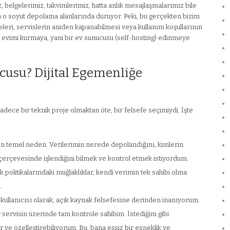
 belgelerimiz, takvimlerimiz, hatta anlık mesajlaşmalarımız bile
n o soyut depolama alanlarında duruyor. Peki, bu gerçekten bizim
işeleri, servislerin aniden kapanabilmesi veya kullanım koşullarının
tal evimi kurmaya, yani bir ev sunucusu (self-hosting) edinmeye
usu? Dijital Egemenliğe
ece bir teknik proje olmaktan öte, bir felsefe seçimiydi. İşte
en temel neden. Verilerimin nerede depolandığını, kimlerin
r çerçevesinde işlendiğini bilmek ve kontrol etmek istiyordum.
lilik politikalarındaki muğlaklıklar, kendi verimin tek sahibi olma
.
 kullanıcısı olarak, açık kaynak felsefesine derinden inanıyorum.
servisin üzerinde tam kontrole sahibim. İstediğim gibi
or ve özelleştirebiliyorum. Bu, bana eşsiz bir esneklik ve