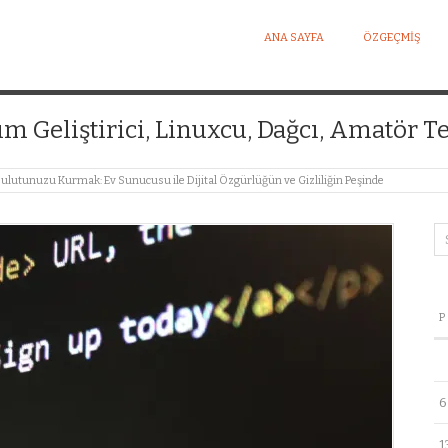
ANA SAYFA
ÖZGEÇMIŞ
I KIŞISEL WEB SITESI
ım Geliştirici, Linuxcu, Dağcı, Amatör Te
ulutunuzu Kurmak: Ev Sunucusu ile Dijital Özgürlüğün ve Gizliliğin Peşinde
P
6
1