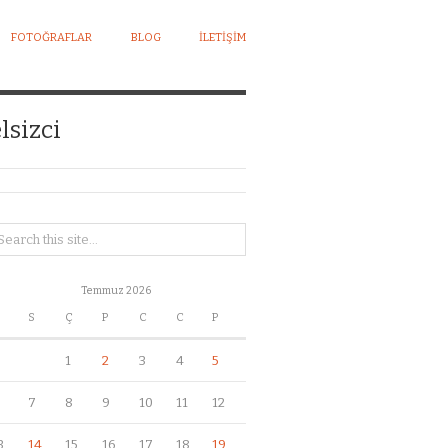
FOTOĞRAFLAR
BLOG
İLETIŞIM
lsizci
Temmuz 2026
S
Ç
P
C
C
P
1
2
3
4
5
7
8
9
10
11
12
3
14
15
16
17
18
19