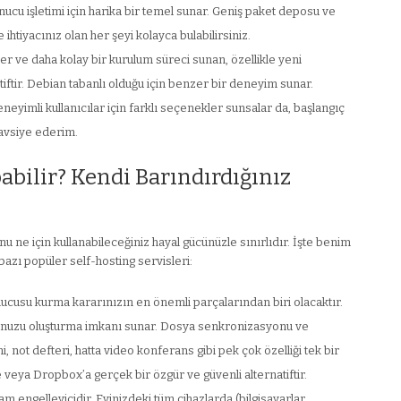
unucu işletimi için harika bir temel sunar. Geniş paket deposu ve
tiyacınız olan her şeyi kolayca bulabilirsiniz.
r ve daha kolay bir kurulum süreci sunan, özellikle yeni
atiftir. Debian tabanlı olduğu için benzer bir deneyim sunar.
eyimli kullanıcılar için farklı seçenekler sunsalar da, başlangıç
tavsiye ederim.
bilir? Kendi Barındırdığınız
 ne için kullanabileceğiniz hayal gücünüzle sınırlıdır. İşte benim
bazı popüler self-hosting servisleri:
cusu kurma kararınızın en önemli parçalarından biri olacaktır.
utunuzu oluşturma imkanı sunar. Dosya senkronizasyonu ve
i, not defteri, hatta video konferans gibi pek çok özelliği tek bir
e veya Dropbox’a gerçek bir özgür ve güvenli alternatiftir.
m engelleyicidir. Evinizdeki tüm cihazlarda (bilgisayarlar,