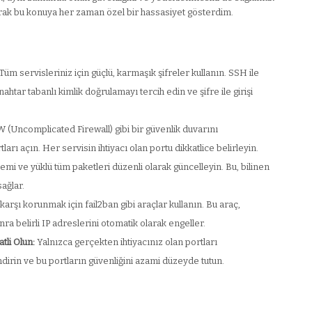
 olarak bu konuya her zaman özel bir hassasiyet gösterdim.
Tüm servisleriniz için güçlü, karmaşık şifreler kullanın. SSH ile
tar tabanlı kimlik doğrulamayı tercih edin ve şifre ile girişi
(Uncomplicated Firewall) gibi bir güvenlik duvarını
ları açın. Her servisin ihtiyacı olan portu dikkatlice belirleyin.
temi ve yüklü tüm paketleri düzenli olarak güncelleyin. Bu, bilinen
sağlar.
karşı korunmak için fail2ban gibi araçlar kullanın. Bu araç,
a belirli IP adreslerini otomatik olarak engeller.
li Olun:
Yalnızca gerçekten ihtiyacınız olan portları
in ve bu portların güvenliğini azami düzeyde tutun.