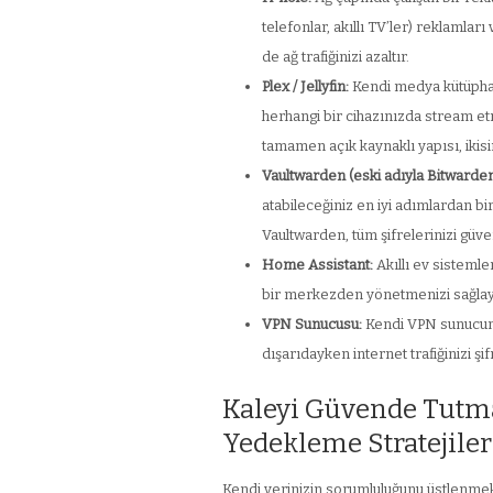
telefonlar, akıllı TV’ler) reklamları
de ağ trafiğinizi azaltır.
Plex / Jellyfin:
Kendi medya kütüphan
herhangi bir cihazınızda stream etme
tamamen açık kaynaklı yapısı, ikisin
Vaultwarden (eski adıyla Bitwarde
atabileceğiniz en iyi adımlardan biri
Vaultwarden, tüm şifrelerinizi güve
Home Assistant:
Akıllı ev sistemler
bir merkezden yönetmenizi sağlaya
VPN Sunucusu:
Kendi VPN sunucunuz
dışarıdayken internet trafiğinizi şif
Kaleyi Güvende Tutma
Yedekleme Stratejiler
Kendi verinizin sorumluluğunu üstlenme