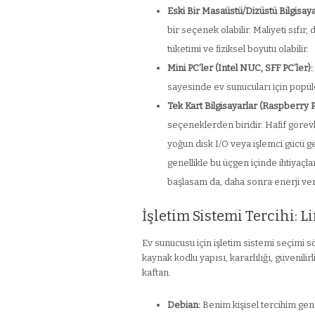
Eski Bir Masaüstü/Dizüstü Bilgisaya
bir seçenek olabilir. Maliyeti sıfır
tüketimi ve fiziksel boyutu olabilir.
Mini PC’ler (Intel NUC, SFF PC’ler):
sayesinde ev sunucuları için popüler
Tek Kart Bilgisayarlar (Raspberry Pi
seçeneklerden biridir. Hafif görevl
yoğun disk I/O veya işlemci gücü ge
genellikle bu üçgen içinde ihtiyaçla
başlasam da, daha sonra enerji veri
İşletim Sistemi Tercihi: 
Ev sunucusu için işletim sistemi seçimi 
kaynak kodlu yapısı, kararlılığı, güvenilirl
kaftan.
Debian:
Benim kişisel tercihim gene