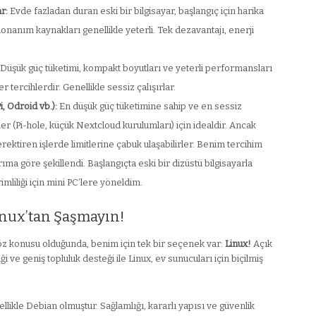
r:
Evde fazladan duran eski bir bilgisayar, başlangıç için harika
, donanım kaynakları genellikle yeterli. Tek dezavantajı, enerji
Düşük güç tüketimi, kompakt boyutları ve yeterli performansları
 tercihlerdir. Genellikle sessiz çalışırlar.
, Odroid vb.):
En düşük güç tüketimine sahip ve en sessiz
er (Pi-hole, küçük Nextcloud kurulumları) için idealdir. Ancak
rektiren işlerde limitlerine çabuk ulaşabilirler. Benim tercihim
rıma göre şekillendi. Başlangıçta eski bir dizüstü bilgisayarla
mliliği için mini PC’lere yöneldim.
Linux’tan Şaşmayın!
söz konusu olduğunda, benim için tek bir seçenek var:
Linux!
Açık
iği ve geniş topluluk desteği ile Linux, ev sunucuları için biçilmiş
llikle Debian olmuştur. Sağlamlığı, kararlı yapısı ve güvenlik