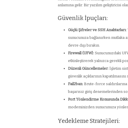
anlamına gelir. Bir yazılım geliştiricisi
Güvenlik İpuçları:
Güçlü Şifreler ve SSH Anahtarları:
sunucunuza bağlanırken mutlaka anah
devre dışı bırakın.
Firewall (UFW):
Sunucunuzdaki UFW 
etkinleştirerek yalnızca gerekli port
Düzenli Güncellemeler:
İşletim sis
güvenlik açıklarının kapatılmasını 
Fail2ban:
Brute-force saldırılarına 
başarısız giriş denemelerinden sonr
Port Yönlendirme Konusunda Dikkat
modeminizden sunucunuza yönlendir
Yedekleme Stratejileri: