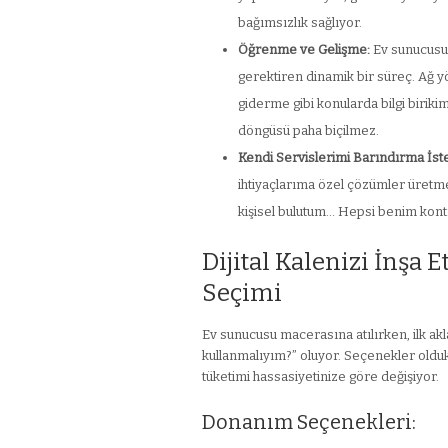
bağımsızlık sağlıyor.
Öğrenme ve Gelişme:
Ev sunucusu
gerektiren dinamik bir süreç. Ağ yö
giderme gibi konularda bilgi birikimi
döngüsü paha biçilmez.
Kendi Servislerimi Barındırma İste
ihtiyaçlarıma özel çözümler üretm
kişisel bulutum… Hepsi benim kon
Dijital Kalenizi İnşa
Seçimi
Ev sunucusu macerasına atılırken, ilk ak
kullanmalıyım?” oluyor. Seçenekler olduk
tüketimi hassasiyetinize göre değişiyor.
Donanım Seçenekleri: