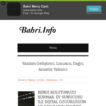
×
Bahri Meriç Canlı
Yükle
www.bahri.info
Free - In Google Play
BAHRI MERIÇ CANLI
Menu
KIŞISEL WEB SITESI
Yazılım Geliştirici, Linuxcu, Dağcı,
Amatör Telsizci
Browse:
Home
»
2026
»
Temmuz
»
02
KENDI BULUTUNUZU
KURMAK: EV SUNUCUSU
ILE DIJITAL ÖZGÜRLÜĞÜN