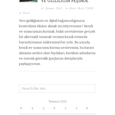
VE GIZLILIĞIN PEŞINDE
02 Temmuz 2026
· by
Bahri Meriç CANLI
·
in
Genel
Veri gizliliğinizin ve dijital bağımsızlığınızın
kontrolünü elinize almak mı istiyorsunuz? Kendi
ev sunucunuzu kurmak, bulut servislerine gerçek
bir alternatif sunarak verinizi kendi evinizde
barındırmanın mükemmel bir yolu. Bu yazıda,
kendi ev sunucumu kurma serüvenimi, bu kararı
almama neden olan faydaları, kurulum adımlarını
ve önemli güvenlik ipuçlarını detaylarıyla
paylaşıyorum.
Temmuz 2026
P
S
Ç
P
C
C
P