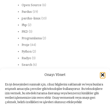
Open Source
(6)
Pardus
(19)
pardus-linux
(10)
Php
(2)
PKD
(3)
Programlama
(2)
Proje
(44)
Python
(2)
Radyo
(3)
Search
(6)
Server
(13)
Onayı Yönet
Web
(20)
web service
(2)
En iyi deneyimleri sunmak için, cihaz bilgilerini saklamak ve/veya bunlara
erişmek amacıyla çerezler gibi teknolojiler kullanıyoruz. Bu teknolojilere
Windows
(1)
izin vermek, bu sitedeki tarama davranışı veya benzersiz kimlikler gibi
Yabancı dil
(1)
verileri işlememize izin verecektir. Onay vermemek veya onayı geri
çekmek, belirli özellikleri ve işlevleri olumsuz etkileyebilir.