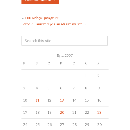
←
LKD web çalışma grubu
İlerde kullanırım diye alan adı almaya son
→
Eylül 2007
P
S
Ç
P
C
C
P
1
2
3
4
5
6
7
8
9
10
11
12
13
14
15
16
17
18
19
20
21
22
23
24
25
26
27
28
29
30