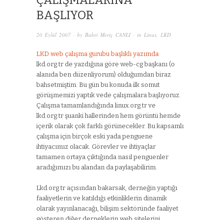
ÇALIŞMALARINA
BAŞLIYOR
20 Eylül 2007
· by
Bahri Meriç CANLI
· in
Linux
,
LKD
LKD web çalışma gurubu başlıklı yazımda
lkd.org.tr de yazdığına göre web-cg başkanı (o
alanıda ben düzenliyorum) olduğumdan biraz
bahsetmiştim. Bu gün bu konuda ilk somut
görüşmemizi yaptık vede çalışmalara başlıyoruz.
Çalışma tamamlandığında linux.org.tr ve
lkd.org.tr şuanki hallerinden hem görüntü hemde
içerik olarak çok farklı görünecekler. Bu kapsamlı
çalışma için birçok eski yada penguene
ihtiyacımız olacak. Görevler ve ihtiyaçlar
tamamen ortaya çıktığında nasıl penguenler
aradığımızı bu alandan da paylaşabilirim.
Lkd.org.tr açısından bakarsak, derneğin yaptığı
faaliyetlerin ve katıldığı etkinliklerin dinamik
olarak yayınlanacağı, bilişim sektöründe faaliyet
gösteren diğer derneklerin web sitelerini