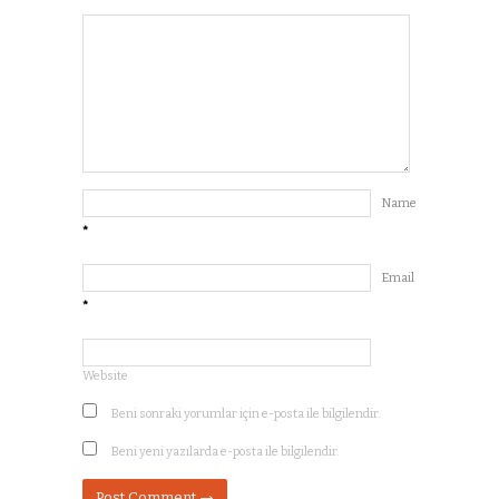
Name
*
Email
*
Website
Beni sonraki yorumlar için e-posta ile bilgilendir.
Beni yeni yazılarda e-posta ile bilgilendir.