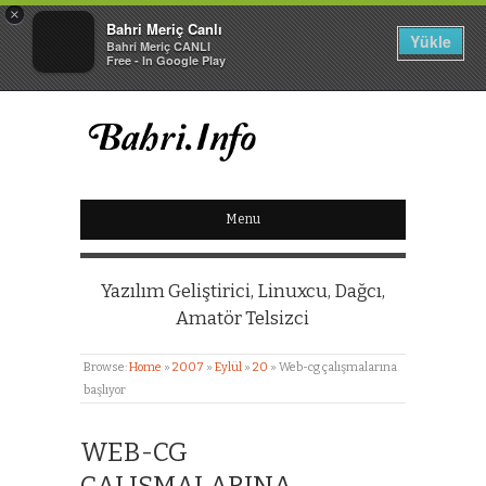
×
Bahri Meriç Canlı
Yükle
Bahri Meriç CANLI
Free - In Google Play
BAHRI MERIÇ CANLI
Menu
KIŞISEL WEB SITESI
Yazılım Geliştirici, Linuxcu, Dağcı,
Amatör Telsizci
Browse:
Home
»
2007
»
Eylül
»
20
»
Web-cg çalışmalarına
başlıyor
WEB-CG