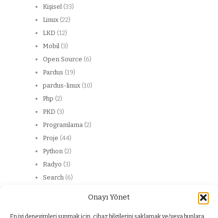
Kişisel
(33)
Linux
(22)
LKD
(12)
Mobil
(3)
Open Source
(6)
Pardus
(19)
pardus-linux
(10)
Php
(2)
PKD
(3)
Programlama
(2)
Proje
(44)
Python
(2)
Radyo
(3)
Search
(6)
Server
(13)
Onayı Yönet
Web
(20)
web service
(2)
En iyi deneyimleri sunmak için, cihaz bilgilerini saklamak ve/veya bunlara