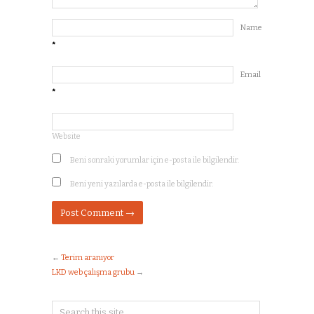
Name
*
Email
*
Website
Beni sonraki yorumlar için e-posta ile bilgilendir.
Beni yeni yazılarda e-posta ile bilgilendir.
←
Terim aranıyor
LKD web çalışma grubu
→