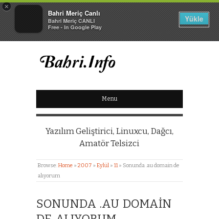
×
Bahri Meriç Canlı
Yükle
Bahri Meriç CANLI
Free - In Google Play
BAHRI MERIÇ CANLI
Menu
KIŞISEL WEB SITESI
Yazılım Geliştirici, Linuxcu, Dağcı,
Amatör Telsizci
Browse:
Home
»
2007
»
Eylül
»
11
»
Sonunda .au domain de
alıyorum
SONUNDA .AU DOMAIN