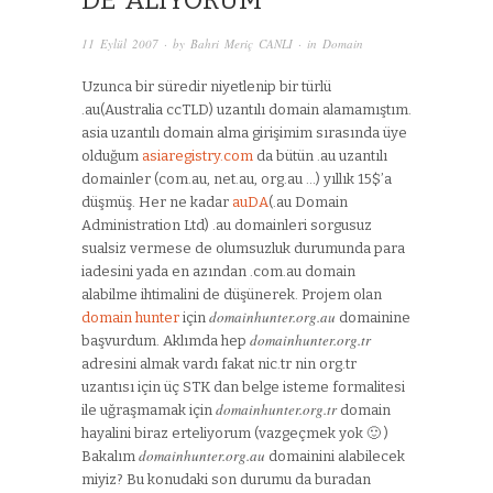
DE ALIYORUM
11 Eylül 2007
· by
Bahri Meriç CANLI
· in
Domain
Uzunca bir süredir niyetlenip bir türlü
.au(Australia ccTLD) uzantılı domain alamamıştım.
asia uzantılı domain alma girişimim sırasında üye
olduğum
asiaregistry.com
da bütün .au uzantılı
domainler (com.au, net.au, org.au …) yıllık 15$’a
düşmüş. Her ne kadar
auDA
(.au Domain
Administration Ltd) .au domainleri sorgusuz
sualsiz vermese de olumsuzluk durumunda para
iadesini yada en azından .com.au domain
alabilme ihtimalini de düşünerek. Projem olan
domainhunter.org.au
domain hunter
için
domainine
domainhunter.org.tr
başvurdum. Aklımda hep
adresini almak vardı fakat nic.tr nin org.tr
uzantısı için üç STK dan belge isteme formalitesi
domainhunter.org.tr
ile uğraşmamak için
domain
hayalini biraz erteliyorum (vazgeçmek yok 🙂 )
domainhunter.org.au
Bakalım
domainini alabilecek
miyiz? Bu konudaki son durumu da buradan