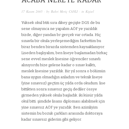
ACABA NEREYE KADAR
17 Kasım 2005
· by
Bahri Meriç CANLI
· in
Kişisel
Yüksek okul btiti sıra dikey geçişte DGS de bu
sene olmayınca ne yapalım AÖF ye yazıldık
bizde, diğer yandan br gerçek var ortada. Hiç
sınavla bir okula yerleşemediğim farkettim bu
biraz benden birazda sistemden kaynaklanıyor.
Liseden başlıyalım; ben liseye başlamadan birkaç
sene evvel meslek lisesine öğrenciler sınavlı
alınıyordu bize gelene kadar o sınav kalktı,
meslek lisesine yazıldık. Bir yıl sonra o bölümün
bana uygun olmadığın anladım ve teknik liseye
(yine sınavsız) geçtim üç yılda orda okudum. lise
bittikten sonra sınavsız geçiş dediler össye
girmeden yüksek okula başladık. iki küsür yılda
okul bitti. şimdide lisans diploması alabilmek için
yine sınavsız AÖF ye yazıdık. Ben azimliyim
sistemin bu bozuk çarkları arasında doktoraya
kadar sınavsız giderim gibi geliyor.