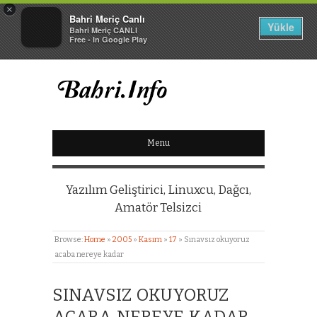
×
Bahri Meriç Canlı
Yükle
Bahri Meriç CANLI
Free - In Google Play
BAHRI MERIÇ CANLI
Menu
KIŞISEL WEB SITESI
Yazılım Geliştirici, Linuxcu, Dağcı,
Amatör Telsizci
Browse:
Home
»
2005
»
Kasım
»
17
»
Sınavsız okuyoruz
acaba nereye kadar
SINAVSIZ OKUYORUZ