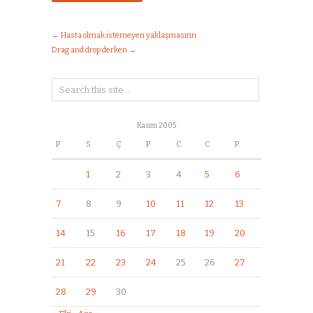
←
Hasta olmak istemeyen yaklaşmasınn
Drag and drop derken
→
Kasım 2005
P
S
Ç
P
C
C
P
1
2
3
4
5
6
7
8
9
10
11
12
13
14
15
16
17
18
19
20
21
22
23
24
25
26
27
28
29
30