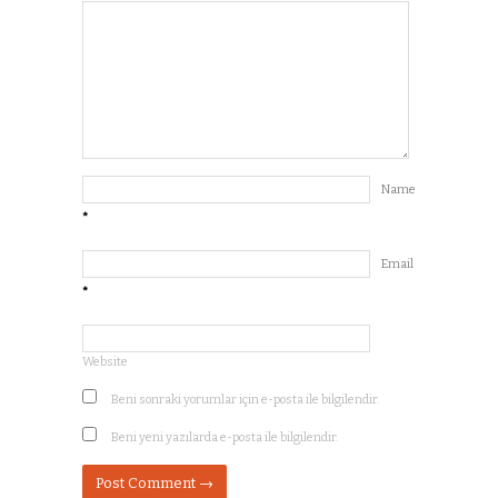
Name
*
Email
*
Website
Beni sonraki yorumlar için e-posta ile bilgilendir.
Beni yeni yazılarda e-posta ile bilgilendir.