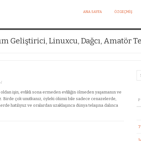
ANA SAYFA
ÖZGEÇMIŞ
I KIŞISEL WEB SITESI
ım Geliştirici, Linuxcu, Dağcı, Amatör Te
el
 oldan işin, evlikli sona ermeden evliliğin ölmeden yaşamanın ve
uz. Birde çok unutkanız, öyleki ölümü bile sadece cenazelerde,
P
erde hatılıyuz ve oralardan uzaklaşınca dünya telaşına dalınca
7
1