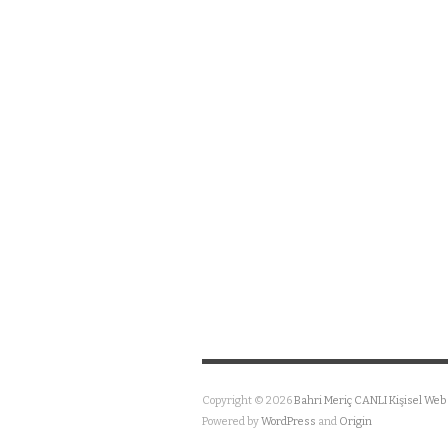
Copyright © 2026
Bahri Meriç CANLI Kişisel Web 
Powered by
WordPress
and
Origin