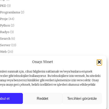
PKD
(3)
Programlama
(2)
Proje
(44)
Python
(2)
Radyo
(3)
Search
(6)
Server
(13)
Web
(20)
web service
(2)
Onayı Yönet
Windows
(1)
Yabancı dil
(1)
imleri sunmak için, cihaz bilgilerini saklamak ve/veya bunlara erişmek
ezler gibi teknolojiler kullanıyoruz. Bu teknolojilere izin vermek, bu sitedeki
nışı veya benzersiz kimlikler gibi verileri işlememize izin verecektir. Onay
a onayı geri çekmek, belirli özellikleri ve işlevleri olumsuz etkileyebilir.
bul et
Reddet
Tercihleri görüntüle