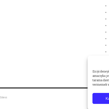
En iyi deney
amacıyla çer
tarama davra
vermemek vey
Sitesi
Ka