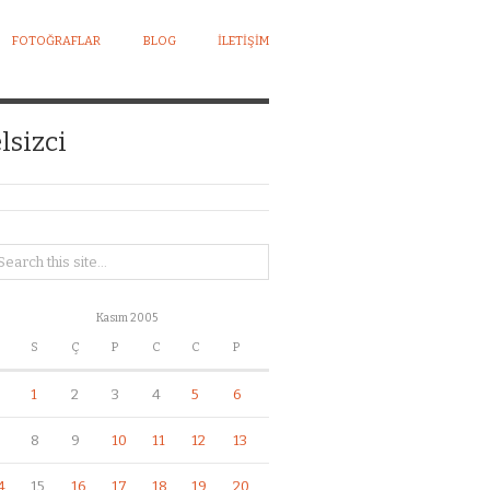
FOTOĞRAFLAR
BLOG
İLETIŞIM
lsizci
Kasım 2005
S
Ç
P
C
C
P
1
2
3
4
5
6
8
9
10
11
12
13
4
15
16
17
18
19
20