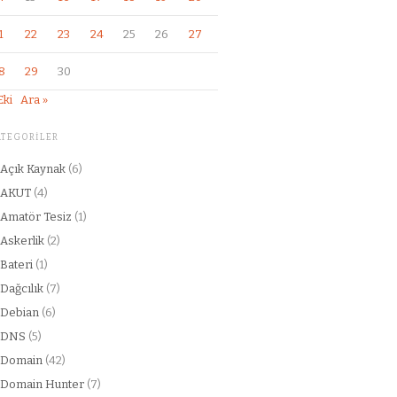
1
22
23
24
25
26
27
8
29
30
Eki
Ara »
ATEGORILER
Açık Kaynak
(6)
AKUT
(4)
Amatör Tesiz
(1)
Askerlik
(2)
Bateri
(1)
Dağcılık
(7)
Debian
(6)
DNS
(5)
Domain
(42)
Domain Hunter
(7)