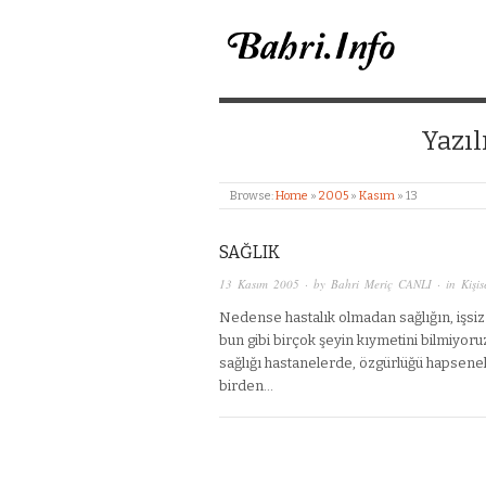
BAHRI MERIÇ CANL
Yazıl
Browse:
Home
»
2005
»
Kasım
»
13
SAĞLIK
13 Kasım 2005
· by
Bahri Meriç CANLI
· in
Kişis
Nedense hastalık olmadan sağlığın, işsiz
bun gibi birçok şeyin kıymetini bilmiyor
sağlığı hastanelerde, özgürlüğü hapsenel
birden…