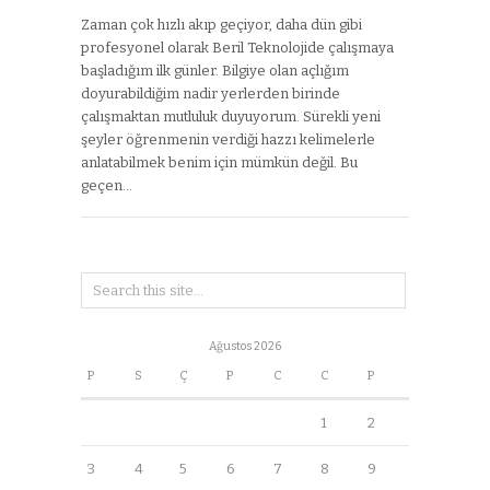
Zaman çok hızlı akıp geçiyor, daha dün gibi
profesyonel olarak Beril Teknolojide çalışmaya
başladığım ilk günler. Bilgiye olan açlığım
doyurabildiğim nadir yerlerden birinde
çalışmaktan mutluluk duyuyorum. Sürekli yeni
şeyler öğrenmenin verdiği hazzı kelimelerle
anlatabilmek benim için mümkün değil. Bu
geçen…
Ağustos 2026
P
S
Ç
P
C
C
P
1
2
3
4
5
6
7
8
9