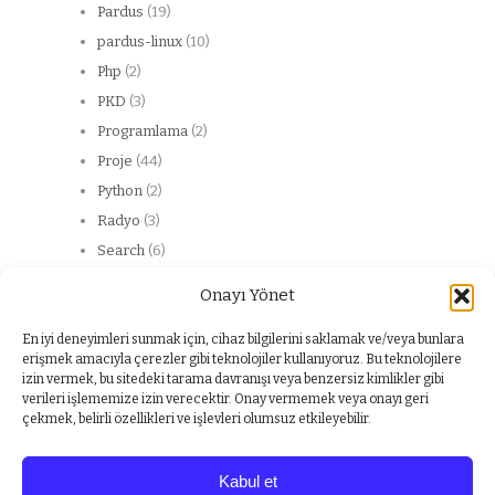
Pardus
(19)
pardus-linux
(10)
Php
(2)
PKD
(3)
Programlama
(2)
Proje
(44)
Python
(2)
Radyo
(3)
Search
(6)
Server
(13)
Onayı Yönet
Web
(20)
web service
(2)
En iyi deneyimleri sunmak için, cihaz bilgilerini saklamak ve/veya bunlara
erişmek amacıyla çerezler gibi teknolojiler kullanıyoruz. Bu teknolojilere
Windows
(1)
izin vermek, bu sitedeki tarama davranışı veya benzersiz kimlikler gibi
Yabancı dil
(1)
verileri işlememize izin verecektir. Onay vermemek veya onayı geri
çekmek, belirli özellikleri ve işlevleri olumsuz etkileyebilir.
Kabul et