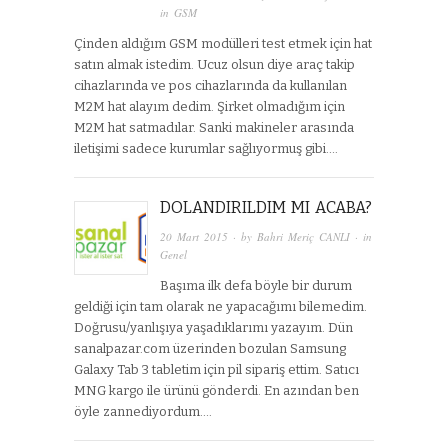
in
GSM
Çinden aldığım GSM modülleri test etmek için hat
satın almak istedim. Ucuz olsun diye araç takip
cihazlarında ve pos cihazlarında da kullanılan
M2M hat alayım dedim. Şirket olmadığım için
M2M hat satmadılar. Sanki makineler arasında
iletişimi sadece kurumlar sağlıyormuş gibi….
DOLANDIRILDIM MI ACABA?
20 Mart 2015
· by
Bahri Meriç CANLI
· in
Genel
Başıma ilk defa böyle bir durum
geldiği için tam olarak ne yapacağımı bilemedim.
Doğrusu/yanlışıya yaşadıklarımı yazayım. Dün
sanalpazar.com üzerinden bozulan Samsung
Galaxy Tab 3 tabletim için pil sipariş ettim. Satıcı
MNG kargo ile ürünü gönderdi. En azından ben
öyle zannediyordum….