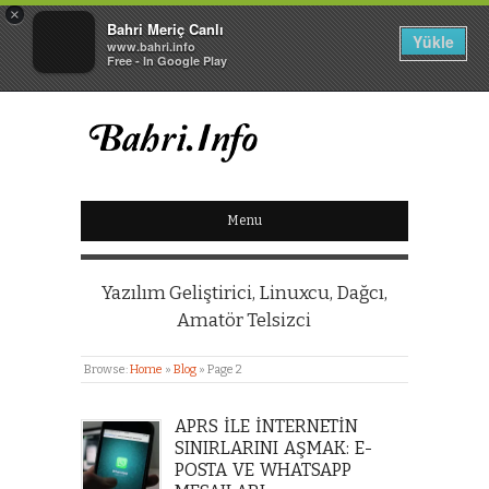
×
Bahri Meriç Canlı
Yükle
www.bahri.info
Free - In Google Play
BAHRI MERIÇ CANLI
Menu
KIŞISEL WEB SITESI
Yazılım Geliştirici, Linuxcu, Dağcı,
Amatör Telsizci
Browse:
Home
»
Blog
»
Page 2
APRS ILE İNTERNETIN
SINIRLARINI AŞMAK: E-
POSTA VE WHATSAPP