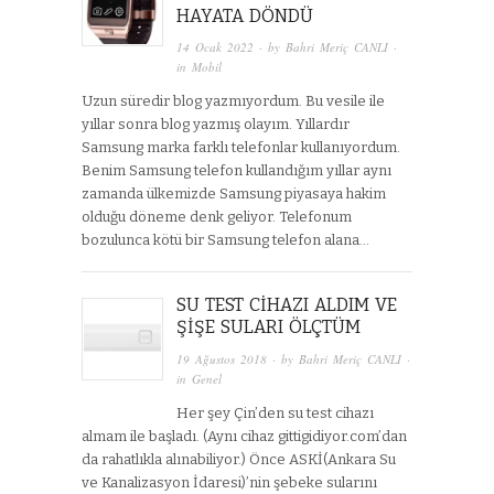
HAYATA DÖNDÜ
14 Ocak 2022
· by
Bahri Meriç CANLI
·
in
Mobil
Uzun süredir blog yazmıyordum. Bu vesile ile
yıllar sonra blog yazmış olayım. Yıllardır
Samsung marka farklı telefonlar kullanıyordum.
Benim Samsung telefon kullandığım yıllar aynı
zamanda ülkemizde Samsung piyasaya hakim
olduğu döneme denk geliyor. Telefonum
bozulunca kötü bir Samsung telefon alana…
SU TEST CIHAZI ALDIM VE
ŞIŞE SULARI ÖLÇTÜM
19 Ağustos 2018
· by
Bahri Meriç CANLI
·
in
Genel
Her şey Çin’den su test cihazı
almam ile başladı. (Aynı cihaz gittigidiyor.com’dan
da rahatlıkla alınabiliyor.) Önce ASKİ(Ankara Su
ve Kanalizasyon İdaresi)’nin şebeke sularını