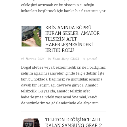
etkileşimi artırmak ve bu sistemin sunduğu
imkanları keşfetmek için harika bir fırsat sunuyor.
KRIZ ANINDA KÖPRÜ
KURAN SESLER: AMATÖR
TELSIZIN AFET
HABERLEŞMESINDEKI
KRITIK ROLÜ
05 Haziran 2026
· by
Bahri Meriç CANLI
· in
general
Doğal afetler veya beklenmedik krizler, bildiğimiz
iletişim ağlarını saniyeler içinde felç edebilir. İşte
tam bu noktada, bağımsız ve gönüllülük esasına
dayalı bir iletişim ağı devreye giriyor: Amatör
telsizcilik. Bu yazıda, amatör telsizin afet
haberleşmesindeki yaşamsal önemini, kendi
deneyimlerim ve gözlemlerimle ele alıyorum.
TELEFON DEĞIŞINCE ATIL
KALAN SAMSUNG GEAR 2