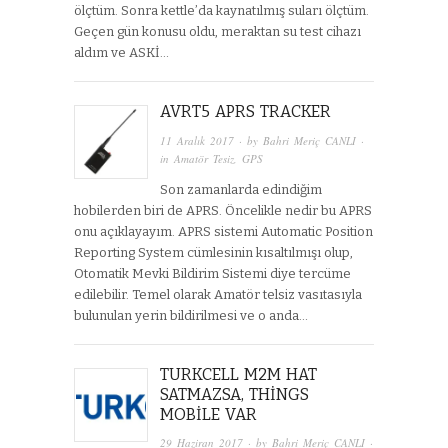
ölçtüm. Sonra kettle’da kaynatılmış suları ölçtüm.
Geçen gün konusu oldu, meraktan su test cihazı
aldım ve ASKİ…
AVRT5 APRS TRACKER
11 Aralık 2017
· by
Bahri Meriç CANLI
·
in
Amatör Tesiz
,
GPS
Son zamanlarda edindiğim
hobilerden biri de APRS. Öncelikle nedir bu APRS
onu açıklayayım. APRS sistemi Automatic Position
Reporting System cümlesinin kısaltılmışı olup,
Otomatik Mevki Bildirim Sistemi diye tercüme
edilebilir. Temel olarak Amatör telsiz vasıtasıyla
bulunulan yerin bildirilmesi ve o anda…
TURKCELL M2M HAT
SATMAZSA, THINGS
MOBILE VAR
29 Haziran 2017
· by
Bahri Meriç CANLI
·