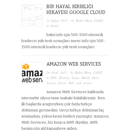
BIR HAYAL KIRIKLIĞI
HIKAYESI GOOGLE CLOUD
12 Şubat 2015
· by
Bahri Meriç CANLI
·
in
Genel
bahri.info için 500-1500 istemcili
loader.io yük testi sonuçları meric.info için 500-
1500 istemcili loader.io yük testi sonuçları
AMAZON WEB SERVICES
24 Ocak 2015
· by
Bahri Meriç CANLI
·
in
DNS
,
Hosting
,
Linux
,
Mobil
,
Open
Source
,
Server
,
Web
,
web service
Amazon Web Services hakkında
internette zilyon tane makale bulabilirsiniz. Ben
ilk başlarda araştırırken çok fazla türkçe
döküman görmedim. Gerçi türkçe döküman hiç
aramadım, yoksa kesin birileri yazmıştır. Amazon
Web Services, biz kısaca AWS diyelim. AWS
benim için atıl kapasiteye giden…