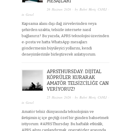
MESAJLARI
26 Haziran 2026
· by
Bahri Meriç CANLI
·
in
Genel
Kapsama alanı dışı dağ zirvelerinden veya
şehirden uzakta, telsizle internete nasıl
bağlanırız? Bu yazıda, APRS teknolojisi üzerinden
e-posta ve hatta WhatsApp mesajları
göndermenin büyüleyici yollarını, kendi
deneyimlerimle birleştirerek anlatıyorum.
APRSTHURSDAY: DIJITAL
KÖPRÜLER KURARAK
AMATÖR TELSIZCILIĞE CAN
VERIYORUZ!
25 Haziran 2026
· by
Bahri Meriç CANLI
·
in
Genel
Amatör telsiz dünyasında teknolojinin ve
iletişimin iç içe geçtiği özel bir günden bahsetmek
istiyorum: #APRSThursday. Bu haftalık etkinlik,
APRS ağını canlandırmak, operatörler arasında