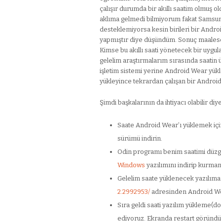
çalışır durumda bir akıllı saatim olmuş
aklıma gelmedi bilmiyorum fakat Samsu
desteklemiyorsa kesin birileri bir Andr
yapmıştır diye düşündüm. Sonuç maalese
Kimse bu akıllı saati yönetecek bir uyg
gelelim araştırmalarım sırasında saatin 
işletim sistemi yerine Android Wear yük
yükleyince tekrardan çalışan bir Android 
Şimdi başkalarının da ihtiyacı olabilir diy
Saate Android Wear’ı yüklemek için 
sürümü indirin.
Odin programı benim saatimi düzg
Windows
yazılımını indirip kurman
Gelelim saate yüklenecek yazılım
2.2992953/
adresinden Android Wea
Sıra geldi saati yazılım yükleme(d
ediyoruz. Ekranda restart göründü