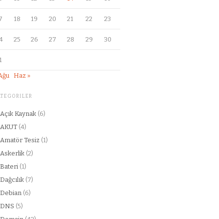
7
18
19
20
21
22
23
4
25
26
27
28
29
30
1
Ağu
Haz »
ATEGORILER
Açık Kaynak
(6)
AKUT
(4)
Amatör Tesiz
(1)
Askerlik
(2)
Bateri
(1)
Dağcılık
(7)
Debian
(6)
DNS
(5)