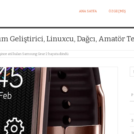
ANA SAYFA
ÖZGEÇMIŞ
I KIŞISEL WEB SITESI
ım Geliştirici, Linuxcu, Dağcı, Amatör Te
işince atıl kalan Samsung Gear 2 hayata döndü
P
3
1