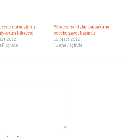
nerede duracağımı
Yandex haritalar panaroma
miyorum hikayesi
servisi gayet başarılı
art 2012
16 Mart 2012
l" içinde
"Genel" içinde