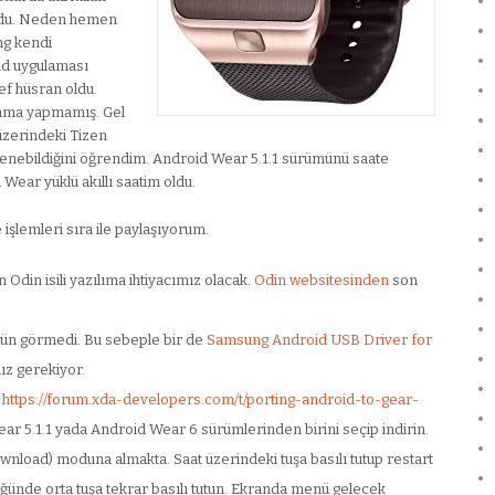
 oldu. Neden hemen
ng kendi
oid uygulaması
f hüsran oldu.
ulama yapmamış. Gel
üzerindeki Tizen
lenebildiğini öğrendim. Android Wear 5.1.1 sürümünü saate
Wear yüklü akıllı saatim oldu.
e işlemleri sıra ile paylaşıyorum.
Odin isili yazılıma ihtiyacımız olacak.
Odin websitesinden
son
ün görmedi. Bu sebeple bir de
Samsung Android USB Driver for
ız gerekiyor.
a
https://forum.xda-developers.com/t/porting-android-to-gear-
r 5.1.1 yada Android Wear 6 sürümlerinden birini seçip indirin.
ownload) moduna almakta. Saat üzerindeki tuşa basılı tutup restart
ğünde orta tuşa tekrar basılı tutun. Ekranda menü gelecek