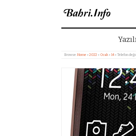
BAHRI MERIÇ CANL
Yazıl
Browse:
Home
»
2022
»
Ocak
»
14
»
Telefon değ