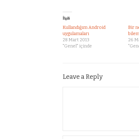
İlgili
Kullandığım Android
Bir 
uygulamaları
bile
28 Mart 2013
26 M
"Genel" içinde
"Gene
Leave a Reply