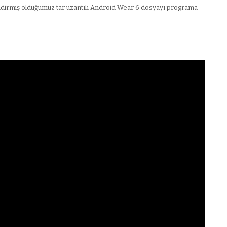
ndirmiş olduğumuz tar uzantılı Android Wear 6 dosyayı programa