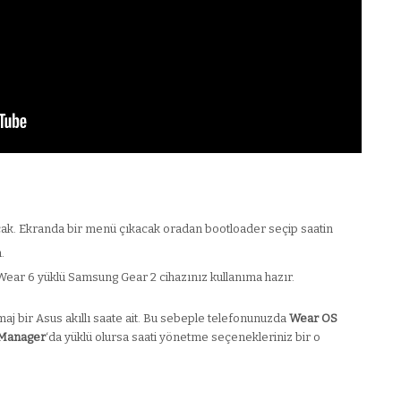
acak. Ekranda bir menü çıkacak oradan bootloader seçip saatin
.
Wear 6 yüklü Samsung Gear 2 cihazınız kullanıma hazır.
maj bir Asus akıllı saate ait. Bu sebeple telefonunuzda
Wear OS
 Manager
‘da yüklü olursa saati yönetme seçenekleriniz bir o