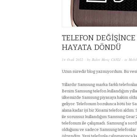
TELEFON DEĞIŞINCE
HAYATA DÖNDÜ
14 Ocak 2022
· by
Bahri Meriç CANLI
· in
Mobil
Uzun süredir blog yazmıyordum. Bu vesile
Yıllardır Samsung marka farklı telefonla
Benim Samsung telefon kullandığım yıll
ülkemizde Samsung piyasaya hakim ol
geliyor. Telefonum bozulunca kötü bir S
alana kadar iyi bir Xioami telefon aldı
ile sorunsuz kullandığım Samsung Gear 2
telefonum ile çalışmadı. Samsung’a sor
olduğunu ve sadece Samsung telefonlar il
öğrendim. Yeni telefonla çalışmayınca ke