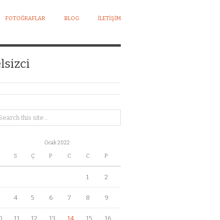
FOTOĞRAFLAR
BLOG
İLETIŞIM
lsizci
Ocak 2022
S
Ç
P
C
C
P
1
2
4
5
6
7
8
9
0
11
12
13
14
15
16