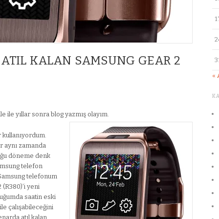
1
2
 ATIL KALAN SAMSUNG GEAR 2
3
« 
K
 ile yıllar sonra blog yazmış olayım.
r kullanıyordum.
ar aynı zamanda
duğu döneme denk
amsung telefon
m. Samsung telefonum
 (R380)’i yeni
duğumda saatin eski
e çalışabileceğini
narda atıl kalan