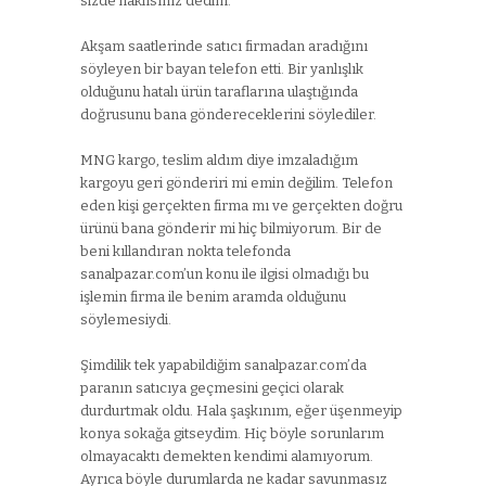
sizde haklısınız dedim.
Akşam saatlerinde satıcı firmadan aradığını
söyleyen bir bayan telefon etti. Bir yanlışlık
olduğunu hatalı ürün taraflarına ulaştığında
doğrusunu bana göndereceklerini söylediler.
MNG kargo, teslim aldım diye imzaladığım
kargoyu geri gönderiri mi emin değilim. Telefon
eden kişi gerçekten firma mı ve gerçekten doğru
ürünü bana gönderir mi hiç bilmiyorum. Bir de
beni kıllandıran nokta telefonda
sanalpazar.com’un konu ile ilgisi olmadığı bu
işlemin firma ile benim aramda olduğunu
söylemesiydi.
Şimdilik tek yapabildiğim sanalpazar.com’da
paranın satıcıya geçmesini geçici olarak
durdurtmak oldu. Hala şaşkınım, eğer üşenmeyip
konya sokağa gitseydim. Hiç böyle sorunlarım
olmayacaktı demekten kendimi alamıyorum.
Ayrıca böyle durumlarda ne kadar savunmasız