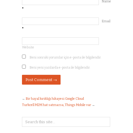
Name
*
Email
*
Website
Beni sonraki yorumlar için e-posta ile bilgilendir.
Beni yeni yazılarda e-posta ile bilgilendir.
←
Bir hayal kırıklığı hikayesi Google Cloud
Turkcell M2M hat satmazsa, Things Mobile var
→