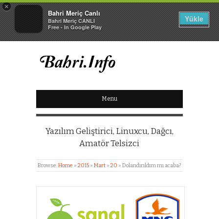
×
Bahri Meriç Canlı
Yükle
Bahri Meriç CANLI
Free - In Google Play
BAHRI MERIÇ CANLI
Menu
KIŞISEL WEB SITESI
Yazılım Geliştirici, Linuxcu, Dağcı,
Amatör Telsizci
Browse:
Home
»
2015
»
Mart
»
20
»
Dolandırıldım mı acaba?