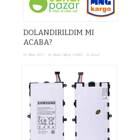
DOLANDIRILDIM MI
ACABA?
20 Mart 2015
· by
Bahri Meriç CANLI
· in
Genel