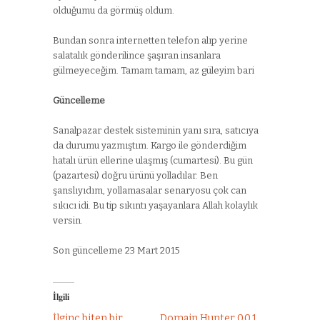
olduğumu da görmüş oldum.
Bundan sonra internetten telefon alıp yerine
salatalık gönderilince şaşıran insanlara
gülmeyeceğim. Tamam tamam, az güleyim bari
Güncelleme
Sanalpazar destek sisteminin yanı sıra, satıcıya
da durumu yazmıştım. Kargo ile gönderdiğim
hatalı ürün ellerine ulaşmış (cumartesi). Bu gün
(pazartesi) doğru ürünü yolladılar. Ben
şanslıyıdım, yollamasalar senaryosu çok can
sıkıcı idi. Bu tip sıkıntı yaşayanlara Allah kolaylık
versin.
Son güncelleme 23 Mart 2015
İlgili
İlginç biten bir
Domain Hunter 0.0.1