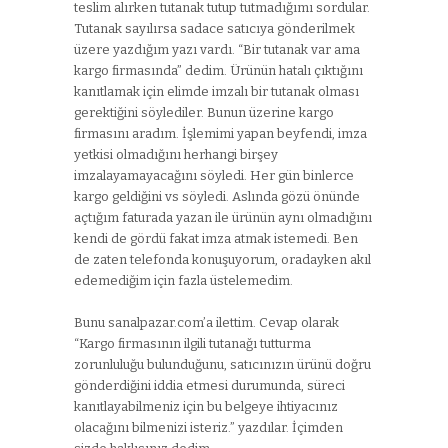
teslim alırken tutanak tutup tutmadığımı sordular.
Tutanak sayılırsa sadace satıcıya gönderilmek
üzere yazdığım yazı vardı. “Bir tutanak var ama
kargo firmasında” dedim. Ürünün hatalı çıktığını
kanıtlamak için elimde imzalı bir tutanak olması
gerektiğini söylediler. Bunun üzerine kargo
firmasını aradım. İşlemimi yapan beyfendi, imza
yetkisi olmadığını herhangi birşey
imzalayamayacağını söyledi. Her gün binlerce
kargo geldiğini vs söyledi. Aslında gözü önünde
açtığım faturada yazan ile ürünün aynı olmadığını
kendi de gördü fakat imza atmak istemedi. Ben
de zaten telefonda konuşuyorum, oradayken akıl
edemediğim için fazla üstelemedim.
Bunu sanalpazar.com’a ilettim. Cevap olarak
“Kargo firmasının ilgili tutanağı tutturma
zorunluluğu bulunduğunu, satıcınızın ürünü doğru
gönderdiğini iddia etmesi durumunda, süreci
kanıtlayabilmeniz için bu belgeye ihtiyacınız
olacağını bilmenizi isteriz.” yazdılar. İçimden