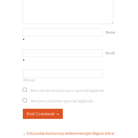
Name
*
Email
*
Website
Beni sonraki yorumlar için e-posta ile bilgilendir.
Beni yeni yazılarda e-posta ile bilgilendir.
←
Eski yazıları kurtarmayı bekleyemeceğim blogum tekrar