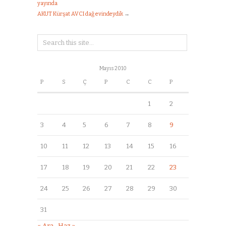
yayında
AKUT Kürşat AVCI dağ evindeydik
→
Mayıs 2010
P
S
Ç
P
C
C
P
1
2
3
4
5
6
7
8
9
10
11
12
13
14
15
16
17
18
19
20
21
22
23
24
25
26
27
28
29
30
31
« Ara
Haz »