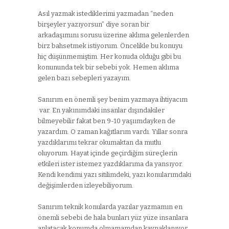
Asıl yazmak istediklerimi yazmadan “neden
birşeyler yazıyorsun” diye soran bir
arkadaşımını sorusu üzerine aklıma gelenlerden
birz bahsetmek istiyorum. Öncelikle bu konuyu
hiç düşünmemiştim. Her konuda olduğu gibi bu
konununda tek bir sebebi yok. Hemen aklıma
gelen bazı sebepleri yazayım.
Sanırım en önemli şey benim yazmaya ihtiyacım
var. En yakınımdaki insanlar dışındakiler
bilmeyebilir fakat ben 9-10 yaşıımdayken de
yazardım. O zaman kağıtlarım vardı. Yıllar sonra
yazdıklarımı tekrar okumaktan da mutlu
oluyorum. Hayat içinde geçirdiğim süreçlerin
etkileri ister istemez yazdıklarıma da yansıyor.
Kendi kendimi yazı sitilimdeki, yazı konularımdaki
değişimlerden izleyebiliyorum.
Sanırım teknik konularda yazılar yazmamın en
önemli sebebi de hala bunları yüz yüze insanlara
anlatacak konumda olmamamdan kaynaklanıyor.