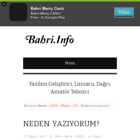
×
Bahri Meriç Canlı
Yükle
Bahri Meriç CANLI
Free - In Google Play
BAHRI MERIÇ CANLI
Menu
KIŞISEL WEB SITESI
Yazılım Geliştirici, Linuxcu, Dağcı,
Amatör Telsizci
Browse:
Home
»
2010
»
Mayıs
»
23
»
Neden yazıyorum?
NEDEN YAZIYORUM?
23 Mayıs 2010
· by
Bahri Meriç CANLI
· in
Kişisel