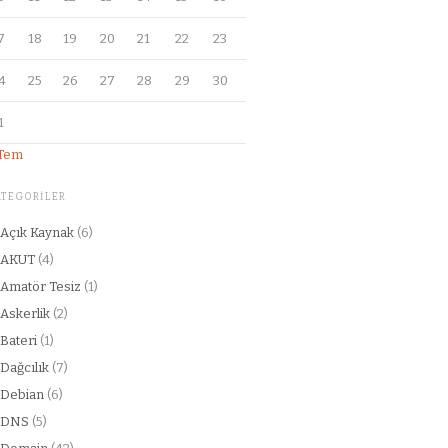
7
18
19
20
21
22
23
4
25
26
27
28
29
30
1
 Tem
ATEGORILER
Açık Kaynak
(6)
AKUT
(4)
Amatör Tesiz
(1)
Askerlik
(2)
Bateri
(1)
Dağcılık
(7)
Debian
(6)
DNS
(5)