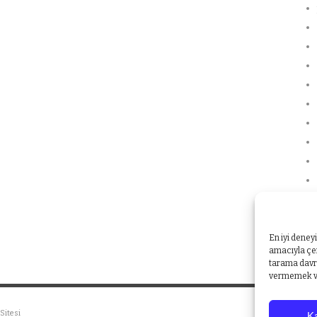
En iyi deney
amacıyla çer
tarama davra
vermemek vey
Sitesi
Ka