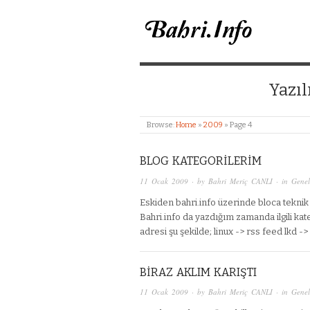
BAHRI MERIÇ CANL
Yazıl
Browse:
Home
»
2009
»
Page 4
BLOG KATEGORILERIM
11 Ocak 2009
· by
Bahri Meriç CANLI
· in
Genel
Eskiden bahri.info üzerinde bloca teknik
Bahri.info da yazdığım zamanda ilgili ka
adresi şu şekilde; linux -> rss feed lkd 
BIRAZ AKLIM KARIŞTI
11 Ocak 2009
· by
Bahri Meriç CANLI
· in
Genel