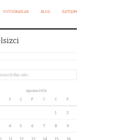
FOTOĞRAFLAR
BLOG
İLETIŞIM
lsizci
Ağustos 2026
S
Ç
P
C
C
P
1
2
4
5
6
7
8
9
0
11
12
13
14
15
16