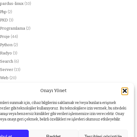
pardus-linux
(10)
Php
(2)
PKD
(3)
Programlama
(2)
Proje
(44)
Python
(2)
Radyo
(3)
Search
(6)
Server
(13)
Web
(20)
web service
(2)
Onayı Yönet
Windows
(1)
Yabancı dil
(1)
imleri sunmak için, cihaz bilgilerini saklamak ve/veya bunlara erişmek
ezler gibi teknolojiler kullanıyoruz. Bu teknolojilere izin vermek, bu sitedeki
nışı veya benzersiz kimlikler gibi verileri işlememize izin verecektir. Onay
a onayı geri çekmek, belirli özellikleri ve işlevleri olumsuz etkileyebilir.
bul et
Reddet
Tercihleri görüntüle