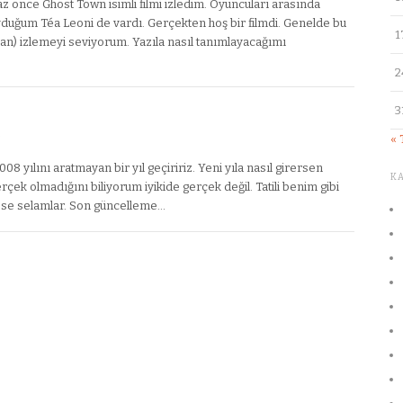
z önce Ghost Town isimli filmi izledim. Oyuncuları arasında
yduğum Téa Leoni de vardı. Gerçekten hoş bir filmdi. Genelde bu
1
olan) izlemeyi seviyorum. Yazıla nasıl tanımlayacağımı
2
3
«
8 yılını aratmayan bir yıl geçiririz. Yeni yıla nasıl girersen
K
erçek olmadığını biliyorum iyikide gerçek değil. Tatili benim gibi
kese selamlar. Son güncelleme…