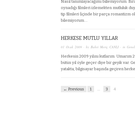
Nasıl tanımlayacağımı billemiyorum. Bira
oynadığı filmleri izlemekten mutluluk du
tip filmleri (içinde bir parça romantizm 
bilemiyorum….
HERKESE MUTLU YILLAR
01 Ocak 2009
· by
Bahri Meriç CANLI
· in
Genel
Herkesin 2009 yılını kutlarım. Umarım 200
bütün yıl öyle geçer diye bir geyik var. G
yatakta, bilgisayar başında geçiren her
← Previous
1
…
3
4