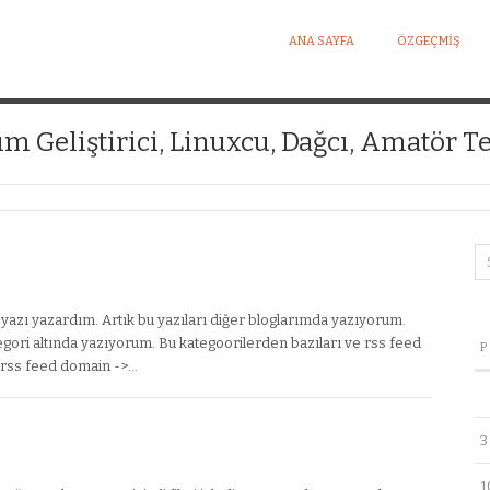
ANA SAYFA
ÖZGEÇMIŞ
I KIŞISEL WEB SITESI
ım Geliştirici, Linuxcu, Dağcı, Amatör Te
 yazı yazardım. Artık bu yazıları diğer bloglarımda yazıyorum.
tegori altında yazıyorum. Bu kategoorilerden bazıları ve rss feed
P
-> rss feed domain ->…
3
1