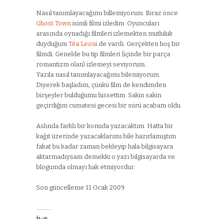
Nasıl tanımlayacağımı billemiyorum. Biraz önce
Ghost Town
isimli filmi izledim. Oyuncuları
arasında oynadığı filmleri izlemekten mutluluk
duyduğum
Téa Leoni
de vardı. Gerçekten hoş bir
filmdi. Genelde bu tip filmleri (içinde bir parça
romantizm olan) izlemeyi seviyorum.
Yazıla nasıl tanımlayacağımı bilemiyorum.
Diyerek başladım, çünkü film de kendimden
birşeyler bulduğumu hissettim. Sakin sakin
geçirdiğim cumatesi gecesi bir sürü acabam oldu.
Aslında farklı bir konuda yazacaktım. Hatta bir
kağıt üzerinde yazacaklarımı bile hazırlamıştım
fakat bu kadar zaman bekleyip hala bilgisayara
aktarmadıysam demekki o yazı bilgisayarda ve
blogumda olmayı hak etmiyordur.
Son güncelleme 11 Ocak 2009