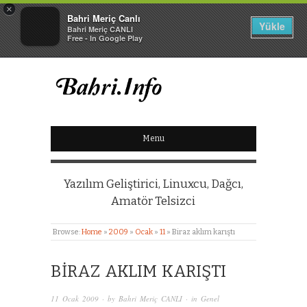
×
Bahri Meriç Canlı
Yükle
Bahri Meriç CANLI
Free - In Google Play
BAHRI MERIÇ CANLI
Menu
KIŞISEL WEB SITESI
Yazılım Geliştirici, Linuxcu, Dağcı,
Amatör Telsizci
Browse:
Home
»
2009
»
Ocak
»
11
»
Biraz aklım karıştı
BIRAZ AKLIM KARIŞTI
11 Ocak 2009
· by
Bahri Meriç CANLI
· in
Genel