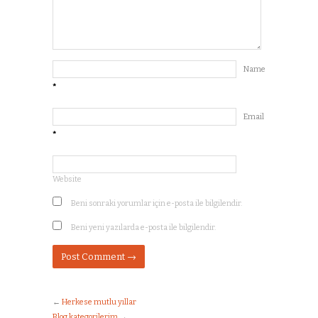
Name
*
Email
*
Website
Beni sonraki yorumlar için e-posta ile bilgilendir.
Beni yeni yazılarda e-posta ile bilgilendir.
←
Herkese mutlu yıllar
Blog kategorilerim
→