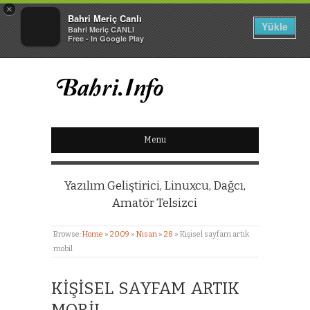
×
Bahri Meriç Canlı
Yükle
Bahri Meriç CANLI
Free - In Google Play
BAHRI MERIÇ CANLI
Menu
KIŞISEL WEB SITESI
Yazılım Geliştirici, Linuxcu, Dağcı,
Amatör Telsizci
Browse:
Home
»
2009
»
Nisan
»
28
»
Kişisel sayfam artık
mobil
KIŞISEL SAYFAM ARTIK