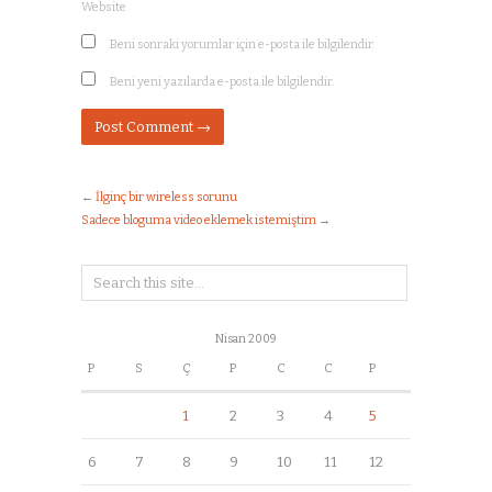
Website
Beni sonraki yorumlar için e-posta ile bilgilendir.
Beni yeni yazılarda e-posta ile bilgilendir.
←
İlginç bir wireless sorunu
Sadece bloguma video eklemek istemiştim
→
Nisan 2009
P
S
Ç
P
C
C
P
1
2
3
4
5
6
7
8
9
10
11
12