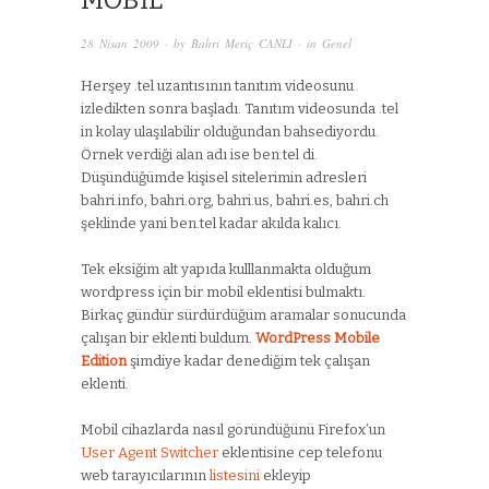
MOBIL
28 Nisan 2009
· by
Bahri Meriç CANLI
· in
Genel
Herşey .tel uzantısının tanıtım videosunu
izledikten sonra başladı. Tanıtım videosunda .tel
in kolay ulaşılabilir olduğundan bahsediyordu.
Örnek verdiği alan adı ise ben.tel di.
Düşündüğümde kişisel sitelerimin adresleri
bahri.info, bahri.org, bahri.us, bahri.es, bahri.ch
şeklinde yani ben.tel kadar akılda kalıcı.
Tek eksiğim alt yapıda kulllanmakta olduğum
wordpress için bir mobil eklentisi bulmaktı.
Birkaç gündür sürdürdüğüm aramalar sonucunda
çalışan bir eklenti buldum.
WordPress Mobile
Edition
şimdiye kadar denediğim tek çalışan
eklenti.
Mobil cihazlarda nasıl göründüğünü Firefox’un
User Agent Switcher
eklentisine cep telefonu
web tarayıcılarının
listesini
ekleyip