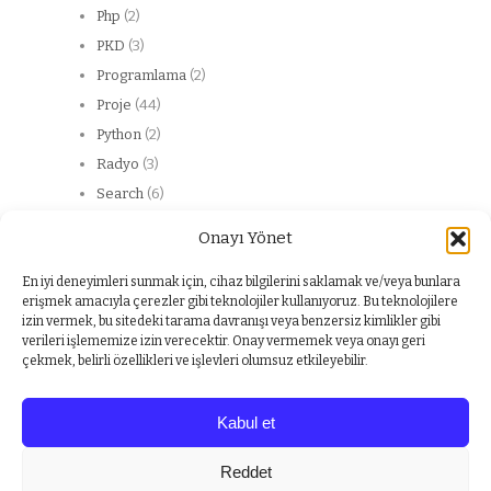
Php
(2)
PKD
(3)
Programlama
(2)
Proje
(44)
Python
(2)
Radyo
(3)
Search
(6)
Server
(13)
Onayı Yönet
Web
(20)
web service
(2)
En iyi deneyimleri sunmak için, cihaz bilgilerini saklamak ve/veya bunlara
erişmek amacıyla çerezler gibi teknolojiler kullanıyoruz. Bu teknolojilere
Windows
(1)
izin vermek, bu sitedeki tarama davranışı veya benzersiz kimlikler gibi
Yabancı dil
(1)
verileri işlememize izin verecektir. Onay vermemek veya onayı geri
çekmek, belirli özellikleri ve işlevleri olumsuz etkileyebilir.
Kabul et
Copyright © 2026
Bahri Meriç CANLI Kişisel Web Sitesi
Reddet
Powered by
WordPress
and
Origin