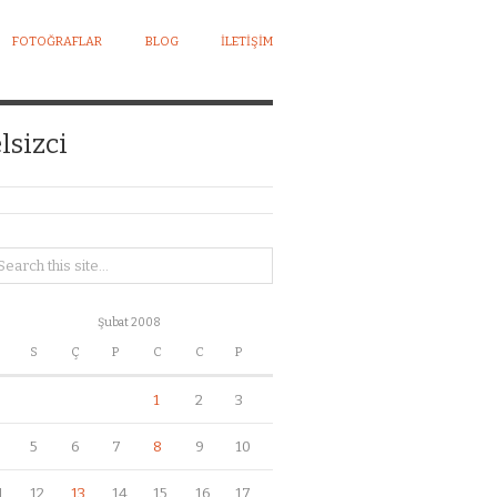
FOTOĞRAFLAR
BLOG
İLETIŞIM
lsizci
Şubat 2008
S
Ç
P
C
C
P
1
2
3
5
6
7
8
9
10
1
12
13
14
15
16
17