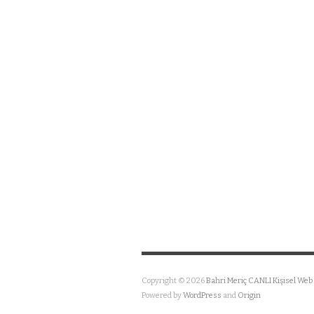
Copyright © 2026
Bahri Meriç CANLI Kişisel Web 
Powered by
WordPress
and
Origin