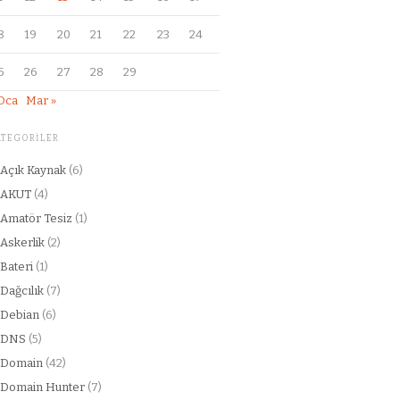
8
19
20
21
22
23
24
5
26
27
28
29
Oca
Mar »
ATEGORILER
Açık Kaynak
(6)
AKUT
(4)
Amatör Tesiz
(1)
Askerlik
(2)
Bateri
(1)
Dağcılık
(7)
Debian
(6)
DNS
(5)
Domain
(42)
Domain Hunter
(7)