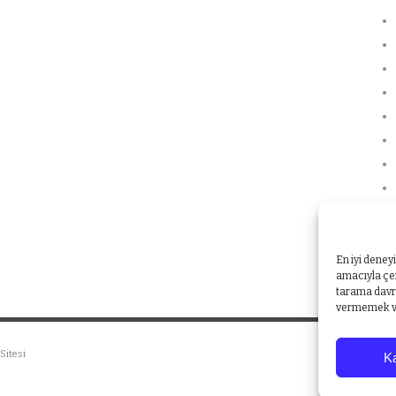
En iyi deney
amacıyla çer
tarama davra
vermemek vey
Sitesi
Ka