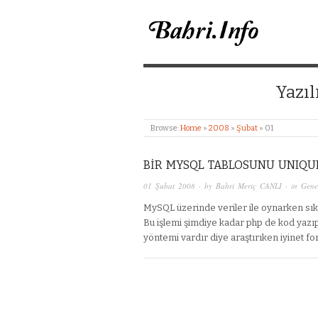
BAHRI MERIÇ CANL
Yazıl
Browse:
Home
»
2008
»
Şubat
»
01
BIR MYSQL TABLOSUNU UNIQUE
01 Şubat 2008
· by
Bahri Meriç CANLI
· in
Gene
MySQL üzerinde veriler ile oynarken sıkç
Bu işlemi şimdiye kadar php de kod yazı
yöntemi vardır diye araştırıken iyinet 