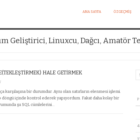
ANA SAYFA
ÖZGEÇMIŞ
I KIŞISEL WEB SITESI
ım Geliştirici, Linuxcu, Dağcı, Amatör Te
(TEKLEŞTIRMEK) HALE GETIRMEK
l
a karşılaşına bir durumdur. Aynı olan satırların elenmesi işlemi.
p döngü içinde kontrol ederek yapıyordum. Fakat daha kolay bir
P
forumunda şu SQL cümlelerini…
4
1