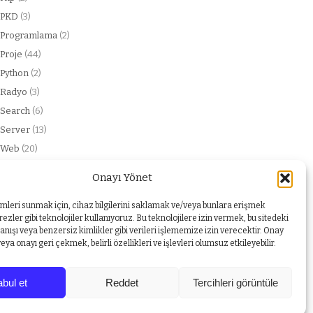
PKD
(3)
Programlama
(2)
Proje
(44)
Python
(2)
Radyo
(3)
Search
(6)
Server
(13)
Web
(20)
web service
(2)
Onayı Yönet
Windows
(1)
Yabancı dil
(1)
imleri sunmak için, cihaz bilgilerini saklamak ve/veya bunlara erişmek
ezler gibi teknolojiler kullanıyoruz. Bu teknolojilere izin vermek, bu sitedeki
nışı veya benzersiz kimlikler gibi verileri işlememize izin verecektir. Onay
a onayı geri çekmek, belirli özellikleri ve işlevleri olumsuz etkileyebilir.
bul et
Reddet
Tercihleri görüntüle