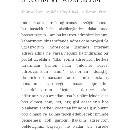
SEVGIM VE ADRES.COM
29 Mayıs 2006
· by
Bahri Meriç CANLI
· in
Domain
,
Proje
ınternet adresleri ile uğraşmayı sevdiğimi bunun
bir hastalık halini alabilceğinden daha önce
bahsetmişitim. Tam bu internet adresleri iştahımı
kabartırken bir taraftanda adres.com projesi ile
uğraşıyorum. Adres.com üzerinde internet
adresi adına ne varsa hepsini barındıracak bir
portal diyebiliriz. Yıllar sonra adres.com herkez
tarafından bilinen hatta "Internet adresi
adres.com’dan alınır" sözlerinin dolaştığı
dönemlerde nacizane adres.com’u kodlamış
olmanını vereceği hazzı şimdiden
hissedebiliyorum. Üçüncü derece alan
adlarımızın en azından kısa bir süre içinde olsa
boş olması com, net, org gibi adreslerin boş
olanlarını ararken kocaman bir adres gurubunun
boş olması ve aklıma tesçil edebilecek isiminde
gelmemesi çok gariptir. Bakalım adres.com
beklediğimiz başarıyı ne kadar bir sürede