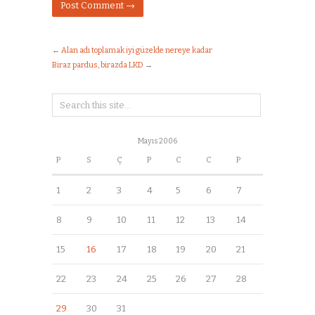
←
Alan adı toplamak iyi güzelde nereye kadar
Biraz pardus, birazda LKD
→
Mayıs 2006
P
S
Ç
P
C
C
P
1
2
3
4
5
6
7
8
9
10
11
12
13
14
15
16
17
18
19
20
21
22
23
24
25
26
27
28
29
30
31