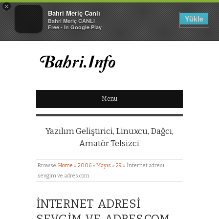
×
Bahri Meriç Canlı
Yükle
Bahri Meriç CANLI
Free - In Google Play
BAHRI MERIÇ CANLI
Menu
KIŞISEL WEB SITESI
Yazılım Geliştirici, Linuxcu, Dağcı,
Amatör Telsizci
Browse:
Home
»
2006
»
Mayıs
»
29
»
İnternet adresi
sevgim ve adres.com
İNTERNET ADRESI