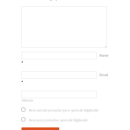
Name
*
Email
*
Website
Beni sonraki yorumlar için e-posta ile bilgilendir.
Beni yeni yazılarda e-posta ile bilgilendir.