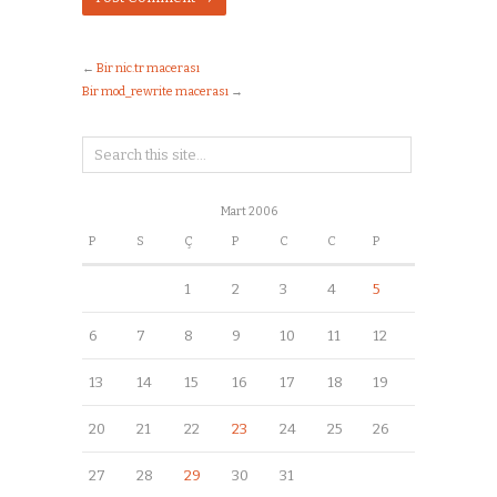
←
Bir nic.tr macerası
Bir mod_rewrite macerası
→
Mart 2006
P
S
Ç
P
C
C
P
1
2
3
4
5
6
7
8
9
10
11
12
13
14
15
16
17
18
19
20
21
22
23
24
25
26
27
28
29
30
31