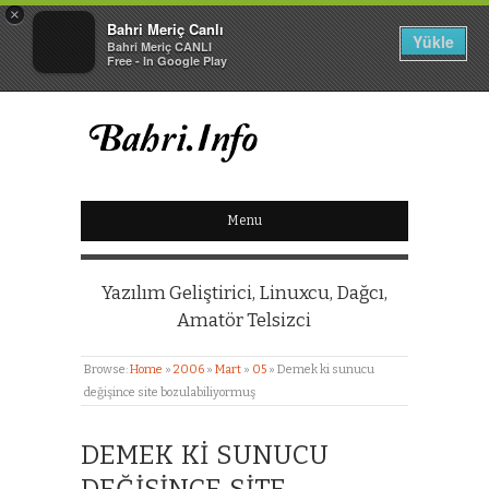
×
Bahri Meriç Canlı
Yükle
Bahri Meriç CANLI
Free - In Google Play
BAHRI MERIÇ CANLI
Menu
KIŞISEL WEB SITESI
Yazılım Geliştirici, Linuxcu, Dağcı,
Amatör Telsizci
Browse:
Home
»
2006
»
Mart
»
05
»
Demek ki sunucu
değişince site bozulabiliyormuş
DEMEK KI SUNUCU