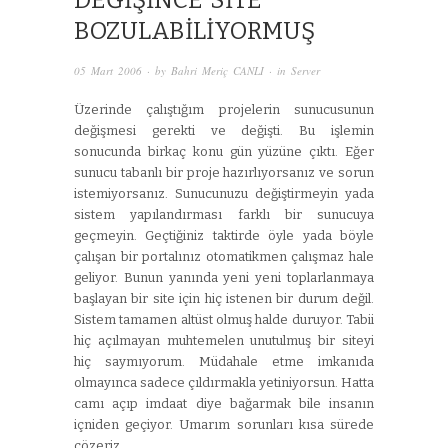
DEĞIŞINCE SITE
BOZULABILIYORMUŞ
05 Mart 2006
· by
Bahri Meriç CANLI
· in
Server
Üzerinde çalıştığım projelerin sunucusunun
değişmesi gerekti ve değişti. Bu işlemin
sonucunda birkaç konu gün yüzüne çıktı. Eğer
sunucu tabanlı bir proje hazırlıyorsanız ve sorun
istemiyorsanız. Sunucunuzu değiştirmeyin yada
sistem yapılandırması farklı bir sunucuya
geçmeyin. Geçtiğiniz taktirde öyle yada böyle
çalışan bir portalınız otomatikmen çalışmaz hale
geliyor. Bunun yanında yeni yeni toplarlanmaya
başlayan bir site için hiç istenen bir durum değil.
Sistem tamamen altüst olmuş halde duruyor. Tabii
hiç açılmayan muhtemelen unutulmuş bir siteyi
hiç saymıyorum. Müdahale etme imkanıda
olmayınca sadece çıldırmakla yetiniyorsun. Hatta
camı açıp imdaat diye bağarmak bile insanın
içniden geçiyor. Umarım sorunları kısa sürede
çözeriz.