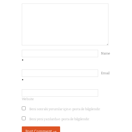
Name
*
Email
*
Website
Beni sonraki yorumlar için e-posta ile bilgilendir.
Beni yeni yazılarda e-posta ile bilgilendir.