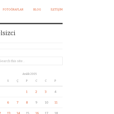
FOTOĞRAFLAR
BLOG
İLETIŞIM
lsizci
Aralık 2005
S
Ç
P
C
C
P
1
2
3
4
6
7
8
9
10
11
2
13
14
15
16
17
18