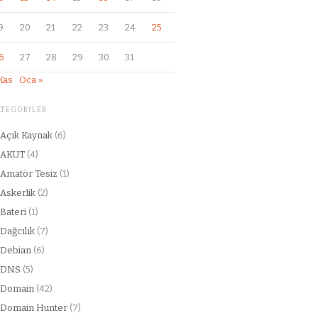
9
20
21
22
23
24
25
6
27
28
29
30
31
Kas
Oca »
ATEGORILER
Açık Kaynak
(6)
AKUT
(4)
Amatör Tesiz
(1)
Askerlik
(2)
Bateri
(1)
Dağcılık
(7)
Debian
(6)
DNS
(5)
Domain
(42)
Domain Hunter
(7)