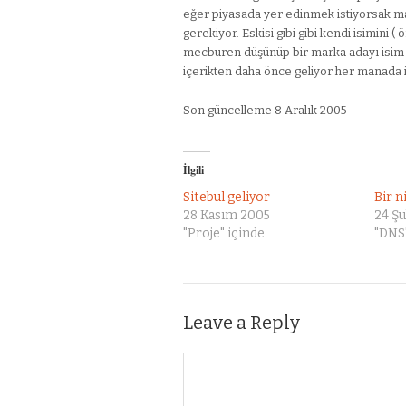
eğer piyasada yer edinmek istiyorsak m
gerekiyor. Eskisi gibi gibi kendi isimini 
mecburen düşünüp bir marka adayı isim bul
içerikten daha önce geliyor her manada iç
Son güncelleme 8 Aralık 2005
İlgili
Sitebul geliyor
Bir n
28 Kasım 2005
24 Ş
"Proje" içinde
"DNS"
Leave a Reply