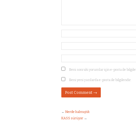
Beni sonraki yorumlar için e-posta ile bilgile
Beni yeni yazılarda e-posta ile bilgilendir.
←
Nerde kalmıştık
KASS sürüyor
→