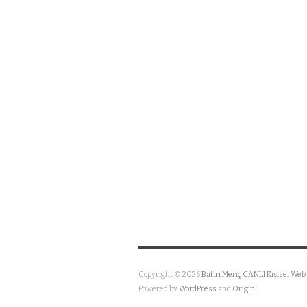
Copyright © 2026
Bahri Meriç CANLI Kişisel Web 
Powered by
WordPress
and
Origin