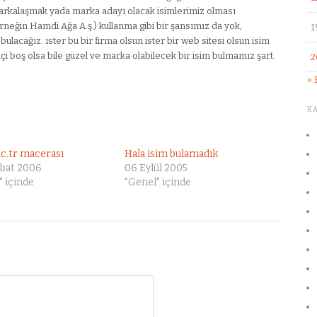
arkalaşmak yada marka adayı olacak isimlerimiz olması
( örneğin Hamdi Ağa A.ş.) kullanma gibi bir şansımız da yok,
1
acağız. ıster bu bir firma olsun ister bir web sitesi olsun isim
i boş olsa bile güzel ve marka olabilecek bir isim bulmamız şart.
2
« 
K
ic.tr macerası
Hala isim bulamadık
ubat 2006
06 Eylül 2005
 içinde
"Genel" içinde