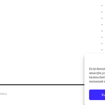
En iyi deney
amacıyla çer
tarama davra
vermemek vey
Sitesi
Ka