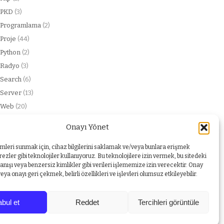
PKD
(3)
Programlama
(2)
Proje
(44)
Python
(2)
Radyo
(3)
Search
(6)
Server
(13)
Web
(20)
web service
(2)
Onayı Yönet
Windows
(1)
Yabancı dil
(1)
imleri sunmak için, cihaz bilgilerini saklamak ve/veya bunlara erişmek
ezler gibi teknolojiler kullanıyoruz. Bu teknolojilere izin vermek, bu sitedeki
nışı veya benzersiz kimlikler gibi verileri işlememize izin verecektir. Onay
a onayı geri çekmek, belirli özellikleri ve işlevleri olumsuz etkileyebilir.
bul et
Reddet
Tercihleri görüntüle