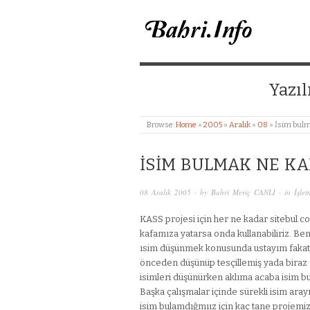
BAHRI MERIÇ CANL
Yazıl
Browse:
Home
»
2005
»
Aralık
»
08
»
İsim bulma
İSIM BULMAK NE KAD
08 Aralık 2005
· by
Bahri Meriç CANLI
· in
İşlet
KASS projesi için her ne kadar sitebul.co
kafamıza yatarsa onda kullanabiliriz. B
ısim düşünmek konusunda ustayım fakat b
önceden düşünüp tesçillemiş yada biraz ma
isimleri düşünürken aklıma acaba isim bul
Başka çalışmalar içinde sürekli isim ara
isim bulamdığmıız için kaç tane projem