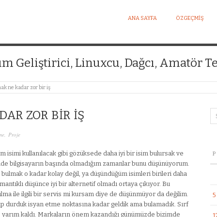
ANA SAYFA
ÖZGEÇMIŞ
I KIŞISEL WEB SITESI
ım Geliştirici, Linuxcu, Dağcı, Amatör Te
k ne kadar zor bir iş
AR ZOR BIR IŞ
me
,
Proje
m isimi kullanılacak gibi gözüksede daha iyi bir isim bulursak ve
P
ende bilgisayarın başında olmadığım zamanlar bunu düşünüyorum.
ulmak o kadar kolay değil, ya düşündüğüm isimleri birileri daha
ntıklı düşünce iyi bir alternetif olmadı ortaya çıkıyor. Bu
ma ile ilgili bir servis mi kursam diye de düşünmüyor da değilim.
5
yıp durduk isyan etme noktasına kadar geldik ama bulamadık. Sırf
iz yarım kaldı. Markaların önem kazandığı günümüzde bizimde
1