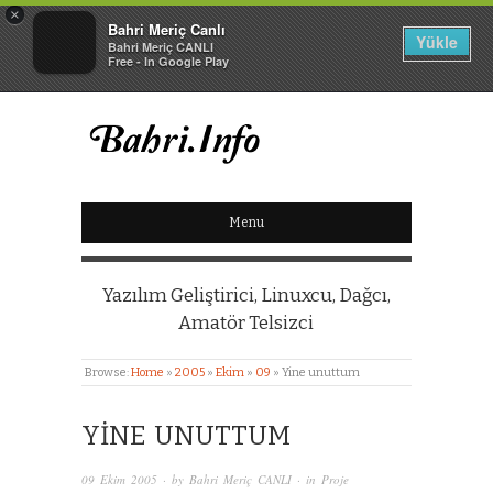
×
Bahri Meriç Canlı
Yükle
Bahri Meriç CANLI
Free - In Google Play
BAHRI MERIÇ CANLI
Menu
KIŞISEL WEB SITESI
Yazılım Geliştirici, Linuxcu, Dağcı,
Amatör Telsizci
Browse:
Home
»
2005
»
Ekim
»
09
»
Yine unuttum
YINE UNUTTUM
09 Ekim 2005
· by
Bahri Meriç CANLI
· in
Proje