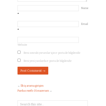
Name
*
Email
*
Website
Beni sonraki yorumlar için e-posta ile bilgilendir.
Beni yeni yazılarda e-posta ile bilgilendir.
←
İlk iş arama girişim
Pardus rootfs 01 maceram
→