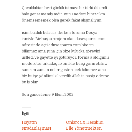
Çocukluktan beri günlük tutmayı bir türlü düzenli
hale getirememişimdir. Bunu nedeni birazcıkta
önemsememek olsa gerek fakat alışmalıyım.
ısim bulduk bulacaz derken forumu Dosya
ismiyle Bir başka projem olan dusesparca.com
adresinde açtık dusesparca.com bitermi
bilinmez ama şuna için bize kulucka görevini
üstledi ve gayette iyi götürüyor. Forma a aldığımız
moderetor arkadaş ile birlikte bu işi görürebilirz
sanırım zaman neler gösterecek bilinmez ama
biz bu işe gönlümüzü verdik Allah ta nasip ederse
bu iş olur
Son güncelleme 9 Ekim 2005
İlgili
Hayatın
Onlarca X Hesabını
sıradanlaşması
Elle Yönetmekten