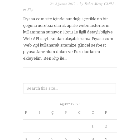
23 Ağustos 2012
· by
Bahri Meriç CANLI
·
in
Php
Piyasa.com site içinde sunduğu içeriklerin bir
çoğunu ücretsiz olarak api ile webmasterlerin
kullanımına sunuyor. Konu ile ilgili detaylı bilgiye
Web API sayfasından ulaşabilirsiniz. Piyasa.com
Web Api kullanarak sitemize güncel serbest
piyasa Amerikan doları ve Euro kurlarını
ekleyelim. Ben Php ile…
Ağustos 2026
P
S
Ç
P
C
C
P
1
2
3
4
5
6
7
8
9