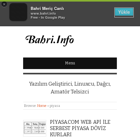
×
Bahri Meriç Canlı
Yükle
www.bahri.info
Free - In Google Play
BAHRI MERIÇ CANLI
Menu
KIŞISEL WEB SITESI
Yazılım Geliştirici, Linuxcu, Dağcı,
Amatör Telsizci
Browse:
Home
»
piyasa
PIYASA.COM WEB API ILE
SERBEST PIYASA DÖVIZ
KURLARI