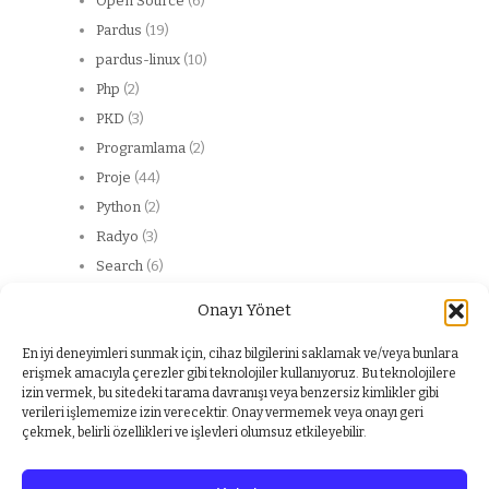
Open Source
(6)
Pardus
(19)
pardus-linux
(10)
Php
(2)
PKD
(3)
Programlama
(2)
Proje
(44)
Python
(2)
Radyo
(3)
Search
(6)
Server
(13)
Onayı Yönet
Web
(20)
web service
(2)
En iyi deneyimleri sunmak için, cihaz bilgilerini saklamak ve/veya bunlara
erişmek amacıyla çerezler gibi teknolojiler kullanıyoruz. Bu teknolojilere
Windows
(1)
izin vermek, bu sitedeki tarama davranışı veya benzersiz kimlikler gibi
Yabancı dil
(1)
verileri işlememize izin verecektir. Onay vermemek veya onayı geri
çekmek, belirli özellikleri ve işlevleri olumsuz etkileyebilir.