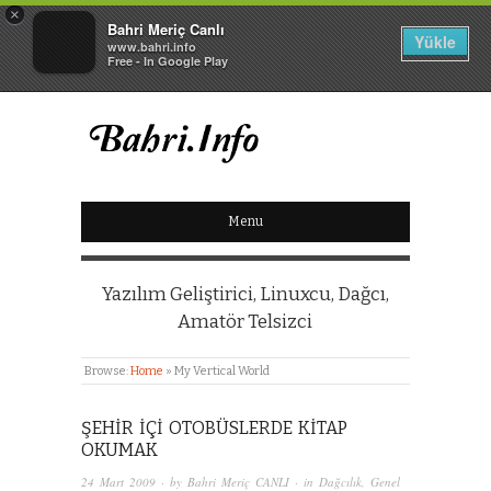
×
Bahri Meriç Canlı
Yükle
www.bahri.info
Free - In Google Play
BAHRI MERIÇ CANLI
Menu
KIŞISEL WEB SITESI
Yazılım Geliştirici, Linuxcu, Dağcı,
Amatör Telsizci
Browse:
Home
»
My Vertical World
ŞEHIR IÇI OTOBÜSLERDE KITAP
OKUMAK
24 Mart 2009
· by
Bahri Meriç CANLI
· in
Dağcılık
,
Genel