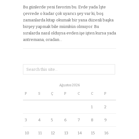
Bu günlerde yeni favorim bu. Evde yada İşte
çevrede o kadar çok uyarıcı şey var ki, boş
zamanlarda kitap okumak bir yana düzenli başka
birşey yapmak bile mümkün olmuyor. Bu
sıralarda nasıl olduysa evden işe işten kursa yada
antremana, oradan…
Ağustos 2026
P
S
Ç
P
C
C
P
1
2
3
4
5
6
7
8
9
10
11
12
13
14
15
16