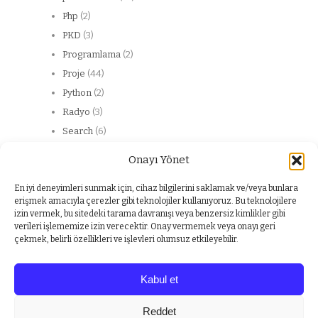
Php
(2)
PKD
(3)
Programlama
(2)
Proje
(44)
Python
(2)
Radyo
(3)
Search
(6)
Server
(13)
Onayı Yönet
Web
(20)
web service
(2)
En iyi deneyimleri sunmak için, cihaz bilgilerini saklamak ve/veya bunlara
erişmek amacıyla çerezler gibi teknolojiler kullanıyoruz. Bu teknolojilere
Windows
(1)
izin vermek, bu sitedeki tarama davranışı veya benzersiz kimlikler gibi
Yabancı dil
(1)
verileri işlememize izin verecektir. Onay vermemek veya onayı geri
çekmek, belirli özellikleri ve işlevleri olumsuz etkileyebilir.
Kabul et
Copyright © 2026
Bahri Meriç CANLI Kişisel Web Sitesi
Reddet
Powered by
WordPress
and
Origin