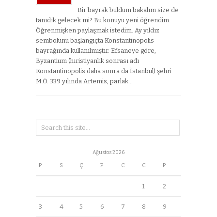
Bir bayrak buldum bakalım size de
tanıdık gelecek mi? Bu konuyu yeni öğrendim.
Öğrenmişken paylaşmak istedim. Ay yıldız
sembolünü başlangıçta Konstantinopolis
bayrağında kullanılmıştır. Efsaneye göre,
Byzantium (hıristiyanlık sonrası adı
Konstantinopolis daha sonra da İstanbul) şehri
M.Ö. 339 yılında Artemis, parlak…
Ağustos 2026
P
S
Ç
P
C
C
P
1
2
3
4
5
6
7
8
9