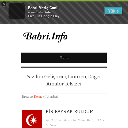
×
Bahri Meriç Canlı
Yükle
www.bahri.info
Free - In Google Play
BAHRI MERIÇ CANLI
Menu
KIŞISEL WEB SITESI
Yazılım Geliştirici, Linuxcu, Dağcı,
Amatör Telsizci
Browse:
Home
»
İstanbul
BIR BAYRAK BULDUM
10 Haziran 2012
· by
Bahri Meriç CANLI
·
in
Genel