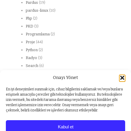
Pardus
(19)
pardus-linux
(10)
Php
(2)
PKD
(3)
Programlama
(2)
Proje
(44)
Python
(2)
Radyo
(3)
Search
(6)
Server
(13)
Onayı Yönet
Web
(20)
web service
(2)
En iyi deneyimleri sunmak için, cihaz bilgilerini saklamak ve/veya bunlara
erişmek amacıyla çerezler gibi teknolojiler kullanıyoruz. Bu teknolojilere
Windows
(1)
izin vermek, bu sitedeki tarama davranışı veya benzersiz kimlikler gibi
Yabancı dil
(1)
verileri işlememize izin verecektir. Onay vermemek veya onayı geri
çekmek, belirli özellikleri ve işlevleri olumsuz etkileyebilir.
Kabul et