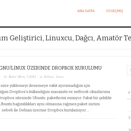
ANA SAYFA
ÖZGEÇMIŞ
I KIŞISEL WEB SITESI
ım Geliştirici, Linuxcu, Dağcı, Amatör Te
 GNU/LINUX ÜZERINDE DROPBOX KURULUMU
1
· by
Bahri Meriç CANLI
· in
Debian
,
Linux
 süre yüklemeyi denemeye vakit ayıramadığım için
ığım Dropbox’u kullandığım masaüstü ve netbook cihazlarıma
P
Dropbox sitesinde Ubuntu paketlerini sunuyor. Fakat bir şekilde
 Ubuntu bağımlılıkları aynı olmasına rağmen paket sürüm
 sebeb ile Debian üzerine Dropbox kurulamıyor….
3
1