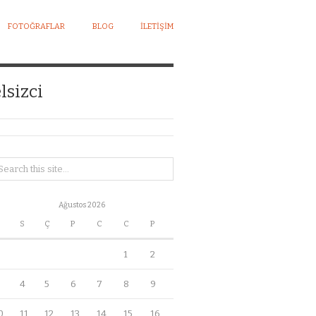
FOTOĞRAFLAR
BLOG
İLETIŞIM
lsizci
Ağustos 2026
S
Ç
P
C
C
P
1
2
4
5
6
7
8
9
0
11
12
13
14
15
16