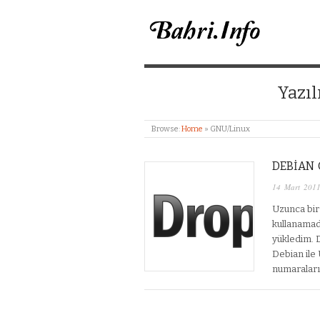
BAHRI MERIÇ CANL
Yazıl
Browse:
Home
»
GNU/Linux
DEBIAN
14 Mart 201
Uzunca bir
kullanamad
yükledim. 
Debian ile
numaraları