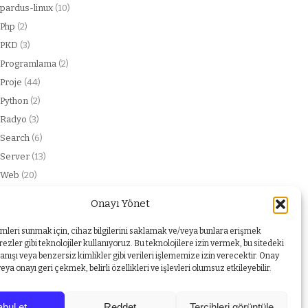
pardus-linux
(10)
Php
(2)
PKD
(3)
Programlama
(2)
Proje
(44)
Python
(2)
Radyo
(3)
Search
(6)
Server
(13)
Web
(20)
web service
(2)
Onayı Yönet
Windows
(1)
Yabancı dil
(1)
imleri sunmak için, cihaz bilgilerini saklamak ve/veya bunlara erişmek
ezler gibi teknolojiler kullanıyoruz. Bu teknolojilere izin vermek, bu sitedeki
nışı veya benzersiz kimlikler gibi verileri işlememize izin verecektir. Onay
a onayı geri çekmek, belirli özellikleri ve işlevleri olumsuz etkileyebilir.
bul et
Reddet
Tercihleri görüntüle