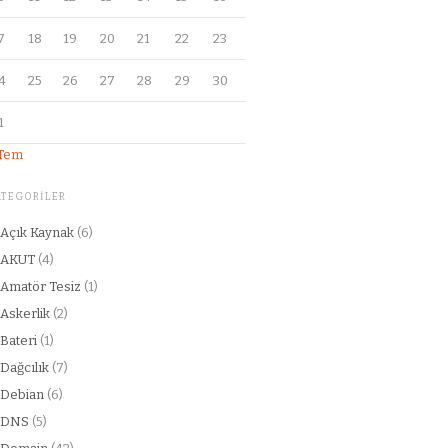
7
18
19
20
21
22
23
4
25
26
27
28
29
30
1
 Tem
ATEGORILER
Açık Kaynak
(6)
AKUT
(4)
Amatör Tesiz
(1)
Askerlik
(2)
Bateri
(1)
Dağcılık
(7)
Debian
(6)
DNS
(5)