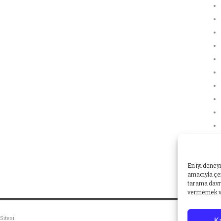
En iyi deney
amacıyla çer
tarama davra
vermemek vey
Sitesi
Ka