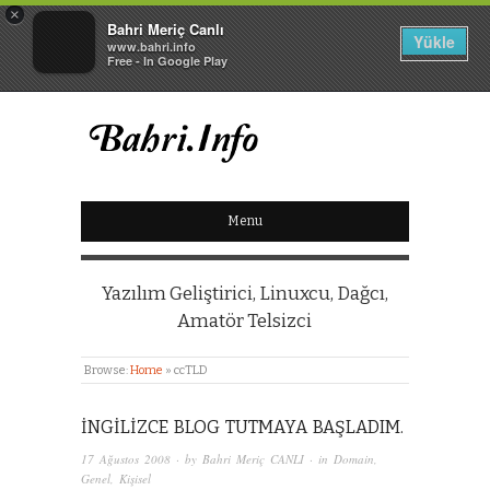
×
Bahri Meriç Canlı
Yükle
www.bahri.info
Free - In Google Play
BAHRI MERIÇ CANLI
Menu
KIŞISEL WEB SITESI
Yazılım Geliştirici, Linuxcu, Dağcı,
Amatör Telsizci
Browse:
Home
»
ccTLD
İNGILIZCE BLOG TUTMAYA BAŞLADIM.
17 Ağustos 2008
· by
Bahri Meriç CANLI
· in
Domain
,
Genel
,
Kişisel