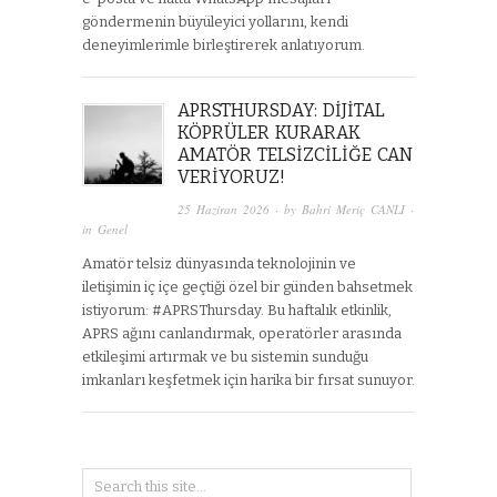
göndermenin büyüleyici yollarını, kendi
deneyimlerimle birleştirerek anlatıyorum.
APRSTHURSDAY: DIJITAL
KÖPRÜLER KURARAK
AMATÖR TELSIZCILIĞE CAN
VERIYORUZ!
25 Haziran 2026
· by
Bahri Meriç CANLI
·
in
Genel
Amatör telsiz dünyasında teknolojinin ve
iletişimin iç içe geçtiği özel bir günden bahsetmek
istiyorum: #APRSThursday. Bu haftalık etkinlik,
APRS ağını canlandırmak, operatörler arasında
etkileşimi artırmak ve bu sistemin sunduğu
imkanları keşfetmek için harika bir fırsat sunuyor.