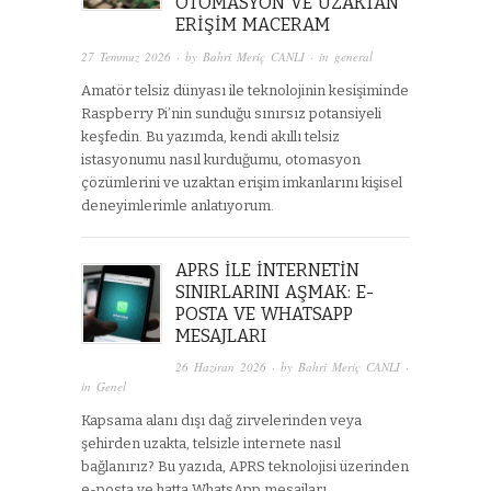
OTOMASYON VE UZAKTAN
ERIŞIM MACERAM
27 Temmuz 2026
· by
Bahri Meriç CANLI
· in
general
Amatör telsiz dünyası ile teknolojinin kesişiminde
Raspberry Pi’nin sunduğu sınırsız potansiyeli
keşfedin. Bu yazımda, kendi akıllı telsiz
istasyonumu nasıl kurduğumu, otomasyon
çözümlerini ve uzaktan erişim imkanlarını kişisel
deneyimlerimle anlatıyorum.
APRS ILE İNTERNETIN
SINIRLARINI AŞMAK: E-
POSTA VE WHATSAPP
MESAJLARI
26 Haziran 2026
· by
Bahri Meriç CANLI
·
in
Genel
Kapsama alanı dışı dağ zirvelerinden veya
şehirden uzakta, telsizle internete nasıl
bağlanırız? Bu yazıda, APRS teknolojisi üzerinden
e-posta ve hatta WhatsApp mesajları