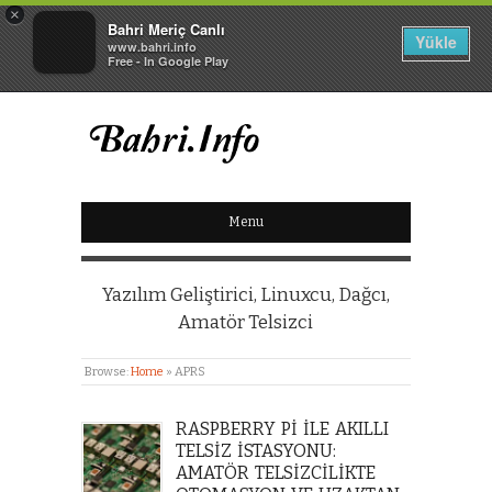
×
Bahri Meriç Canlı
Yükle
www.bahri.info
Free - In Google Play
BAHRI MERIÇ CANLI
Menu
KIŞISEL WEB SITESI
Yazılım Geliştirici, Linuxcu, Dağcı,
Amatör Telsizci
Browse:
Home
»
APRS
RASPBERRY PI ILE AKILLI
TELSIZ İSTASYONU:
AMATÖR TELSIZCILIKTE